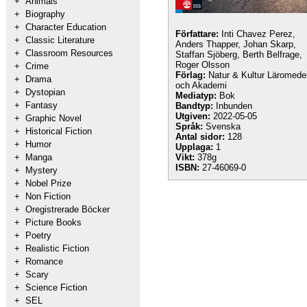
+
Animals
+
Biography
+
Character Education
Författare:
Inti Chavez Perez,
+
Classic Literature
Anders Thapper, Johan Skarp,
+
Classroom Resources
Staffan Sjöberg, Berth Belfrage,
Roger Olsson
+
Crime
Förlag:
Natur & Kultur Läromede
+
Drama
och Akademi
+
Dystopian
Mediatyp:
Bok
+
Fantasy
Bandtyp:
Inbunden
Utgiven:
2022-05-05
+
Graphic Novel
Språk:
Svenska
+
Historical Fiction
Antal sidor:
128
+
Humor
Upplaga:
1
+
Manga
Vikt:
378g
ISBN:
27-46069-0
+
Mystery
+
Nobel Prize
+
Non Fiction
+
Oregistrerade Böcker
+
Picture Books
+
Poetry
+
Realistic Fiction
+
Romance
+
Scary
+
Science Fiction
+
SEL