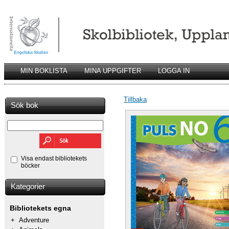
MIN BOKLISTA
MINA UPPGIFTER
LOGGA IN
Tillbaka
Sök bok
Visa endast bibliotekets
böcker
Kategorier
Bibliotekets egna
+
Adventure