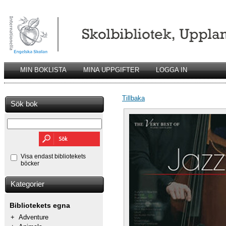
MIN BOKLISTA
MINA UPPGIFTER
LOGGA IN
Tillbaka
Sök bok
Visa endast bibliotekets
böcker
Kategorier
Bibliotekets egna
+
Adventure