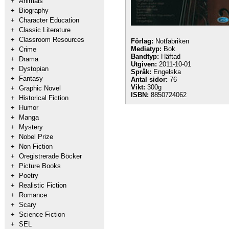
+
Animals
+
Biography
+
Character Education
+
Classic Literature
+
Classroom Resources
Förlag:
Notfabriken
Mediatyp:
Bok
+
Crime
Bandtyp:
Häftad
+
Drama
Utgiven:
2011-10-01
+
Dystopian
Språk:
Engelska
+
Fantasy
Antal sidor:
76
Vikt:
300g
+
Graphic Novel
ISBN:
8850724062
+
Historical Fiction
+
Humor
+
Manga
+
Mystery
+
Nobel Prize
+
Non Fiction
+
Oregistrerade Böcker
+
Picture Books
+
Poetry
+
Realistic Fiction
+
Romance
+
Scary
+
Science Fiction
+
SEL