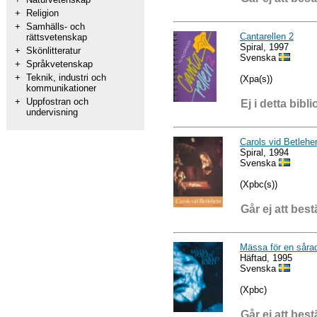
+
Religion
+
Samhälls- och
Cantarellen 2
rättsvetenskap
Spiral, 1997
+
Skönlitteratur
Svenska
+
Språkvetenskap
+
Teknik, industri och
(Xpa(s))
kommunikationer
+
Uppfostran och
Ej i detta bibli
undervisning
Carols vid Betleh
Spiral, 1994
Svenska
(Xpbc(s))
Går ej att best
Mässa för en sårad
Häftad, 1995
Svenska
(Xpbc)
Går ej att best