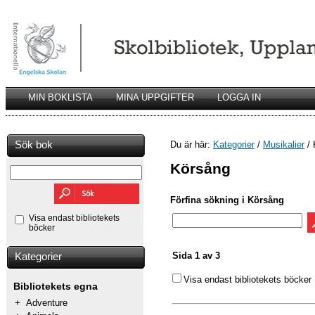
MIN BOKLISTA
MINA UPPGIFTER
LOGGA IN
Sök bok
Du är här:
Kategorier
/
Musikalier
/ 
Körsång
Förfina sökning i Körsång
Visa endast bibliotekets
böcker
Sida 1 av 3
Kategorier
Visa endast bibliotekets böcker
Bibliotekets egna
+
Adventure