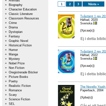
+
Animals
1
2
3
Nästa »
+
Biography
+
Character Education
+
Classic Literature
Tvåstämt 1 rev 20
+
Classroom Resources
Häftad, 2020
+
Crime
Svenska
+
Drama
(Xpcaa(s))
+
Dystopian
+
Fantasy
Ej i detta bibli
+
Graphic Novel
+
Historical Fiction
+
Humor
Tvåstämt 2 rev 20
+
Manga
Häftad, 2022
Svenska
+
Mystery
+
Nobel Prize
(Xpcaa(s))
+
Non Fiction
+
Oregistrerade Böcker
Ej i detta bibli
+
Picture Books
+
Poetry
+
Realistic Fiction
The Novello Youth
Paperback, 2004
+
Romance
+
Scary
(Xpba(s))
+
Science Fiction
+
SEL
Går ej att best