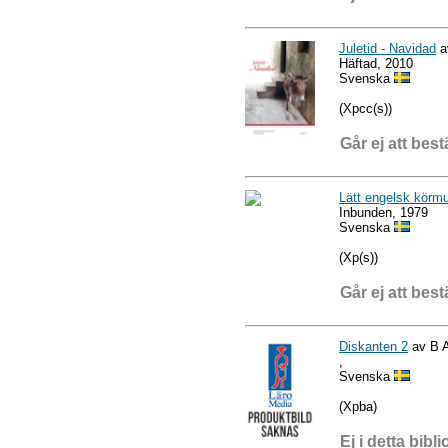
Juletid - Navidad
a
Häftad, 2010
Svenska
(Xpcc(s))
Går ej att best
Lätt engelsk körm
Inbunden, 1979
Svenska
(Xp(s))
Går ej att best
Diskanten 2
av B A
,
Svenska
(Xpba)
Ej i detta bibli