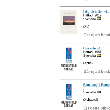
I dig får själen vi
Häftad, 2019
Svenska
(Xp)
Går ej att best
Diskanten 4
Häftad, 1981
Svenska
(Xpba)
Går ej att best
Barnklang 1 Barng
,
Svenska
(Xpbab(s))
Ej i detta bibli