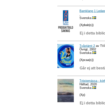
Barnklang 1 Ledare
,
Svenska
(Xpbab(s))
Ej i detta bibli
Tvåstämt 2
av TV
Övrigt, 2002
Svenska
(Xpcaa(s))
Går ej att best
Tröstemässa - kör
Häftad, 2020
Svenska
(Xp)
Ej i detta bibli