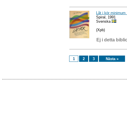
Låt i kör minimum 
Spiral, 1991
Svenska
(Xpb)
Ej i detta bibli
1
2
3
Nästa »