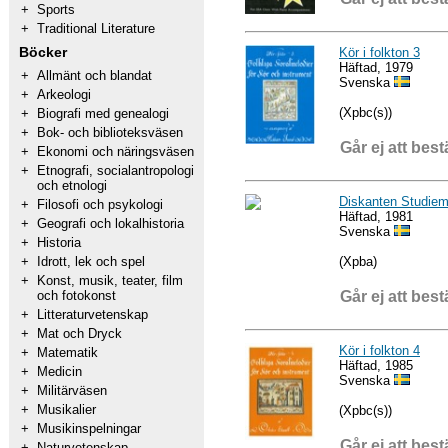
+
Sports
+
Traditional Literature
Böcker
Kör i folkton 3
Häftad, 1979
+
Allmänt och blandat
Svenska
+
Arkeologi
(Xpbc(s))
+
Biografi med genealogi
+
Bok- och biblioteksväsen
Går ej att best
+
Ekonomi och näringsväsen
+
Etnografi, socialantropologi
och etnologi
Diskanten Studiema
+
Filosofi och psykologi
Häftad, 1981
+
Geografi och lokalhistoria
Svenska
+
Historia
(Xpba)
+
Idrott, lek och spel
+
Konst, musik, teater, film
Går ej att best
och fotokonst
+
Litteraturvetenskap
+
Mat och Dryck
Kör i folkton 4
+
Matematik
Häftad, 1985
+
Medicin
Svenska
+
Militärväsen
+
Musikalier
(Xpbc(s))
+
Musikinspelningar
Går ej att best
+
Naturvetenskap