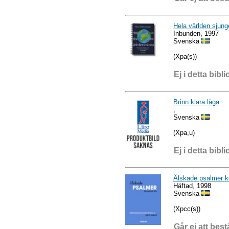
Hela världen sjung
Inbunden, 1997
Svenska
(Xpa(s))
Ej i detta bibli
Brinn klara låga
,
Svenska
(Xpa,u)
Ej i detta bibli
Älskade psalmer k
Häftad, 1998
Svenska
(Xpcc(s))
Går ej att best