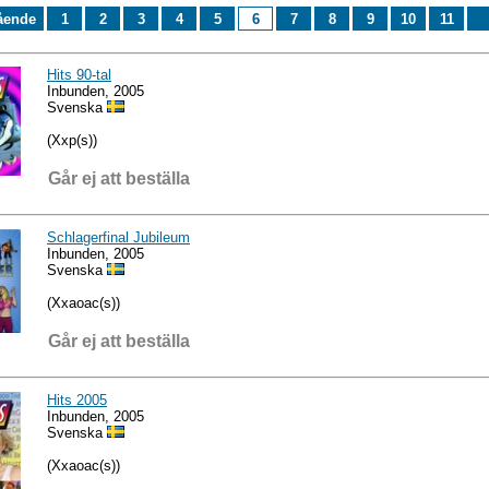
ående
1
2
3
4
5
6
7
8
9
10
11
Hits 90-tal
Inbunden, 2005
Svenska
(Xxp(s))
Går ej att beställa
Schlagerfinal Jubileum
Inbunden, 2005
Svenska
(Xxaoac(s))
Går ej att beställa
Hits 2005
Inbunden, 2005
Svenska
(Xxaoac(s))