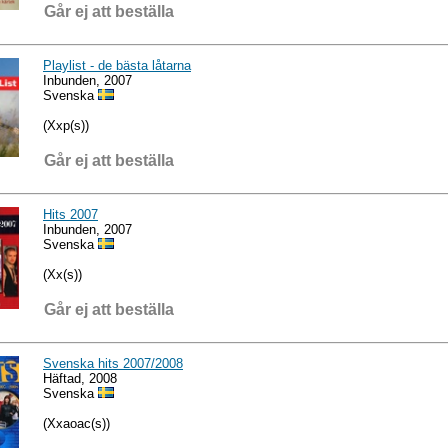
Går ej att beställa
Playlist - de bästa låtarna
Inbunden, 2007
Svenska
(Xxp(s))
Går ej att beställa
Hits 2007
Inbunden, 2007
Svenska
(Xx(s))
Går ej att beställa
Svenska hits 2007/2008
Häftad, 2008
Svenska
(Xxaoac(s))