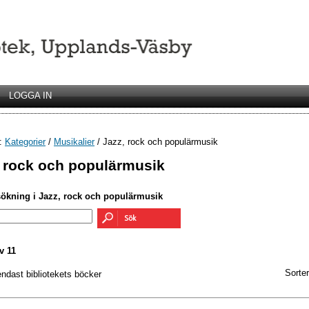
LOGGA IN
r:
Kategorier
/
Musikalier
/ Jazz, rock och populärmusik
, rock och populärmusik
sökning i Jazz, rock och populärmusik
v 11
Sorter
endast bibliotekets böcker