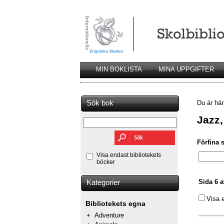
MIN BOKLISTA
MINA UPPGIFTER
Sök bok
Du är hä
Jazz
Förfina 
Visa endast bibliotekets
böcker
Sida 6 a
Kategorier
Visa 
Bibliotekets egna
+
Adventure