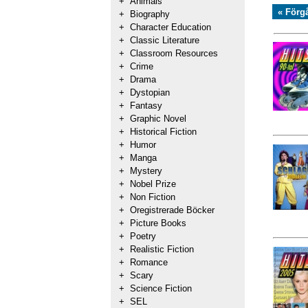
+
Animals
« Förg
+
Biography
+
Character Education
+
Classic Literature
+
Classroom Resources
+
Crime
+
Drama
+
Dystopian
+
Fantasy
+
Graphic Novel
+
Historical Fiction
+
Humor
+
Manga
+
Mystery
+
Nobel Prize
+
Non Fiction
+
Oregistrerade Böcker
+
Picture Books
+
Poetry
+
Realistic Fiction
+
Romance
+
Scary
+
Science Fiction
+
SEL