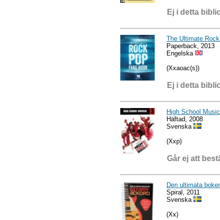
Ej i detta bibli
The Ultimate Roc
Paperback, 2013
Engelska
(Xxaoac(s))
Ej i detta bibli
High School Musica
Häftad, 2008
Svenska
(Xxp)
Går ej att best
Den ultimata boke
Spiral, 2011
Svenska
(Xx)