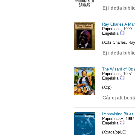
Ej i detta bibli
Ray Charles A Man
Paperback, 1999
Engelska
(Xxfz Charles, Ray
Ej i detta bibli
The Wizard of Oz
a
Paperback, 1997
Engelska
(Xxp)
Går ej att best
Improvising Blues
Paperback+, 1997
Engelska
(Xxada(ö)/LC)