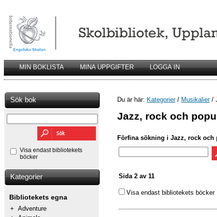
MIN BOKLISTA
MINA UPPGIFTER
LOGGA IN
Sök bok
Du är här:
Kategorier
/
Musikalier
/ 
Jazz, rock och pop
Förfina sökning i Jazz, rock oc
Visa endast bibliotekets
böcker
Sida 2 av 11
Kategorier
Visa endast bibliotekets böcker
Bibliotekets egna
+
Adventure