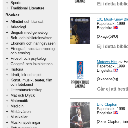
+
Sports
Ej i detta bibli
+
Traditional Literature
Böcker
101 Must-Know Bl
+
Allmänt och blandat
Paperback, 1999
+
Arkeologi
Engelska
+
Biografi med genealogi
(Xxagb(ö)/O)
+
Bok- och biblioteksväsen
+
Ekonomi och näringsväsen
Ej i detta bibli
+
Etnografi, socialantropologi
och etnologi
+
Filosofi och psykologi
Motown Hits
av Hal
+
Geografi och lokalhistoria
Paperback, 1999
+
Historia
Engelska
+
Idrott, lek och spel
(Xxaoaba(s))
+
Konst, musik, teater, film
och fotokonst
Går ej att best
+
Litteraturvetenskap
+
Mat och Dryck
+
Matematik
Eric Clapton
+
Medicin
Paperback, 1996
+
Militärväsen
Engelska
+
Musikalier
(Xxnz Clapton, Eri
+
Musikinspelningar
+
Naturvetenskap