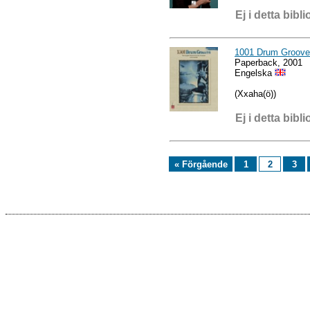
Ej i detta bibli
1001 Drum Groov
Paperback, 2001
Engelska
(Xxaha(ö))
Ej i detta bibli
« Förgående
1
2
3