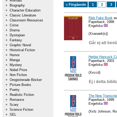
+
Animals
« Förgående
1
2
3
+
Biography
+
Character Education
+
Classic Literature
R&b Fake Book
av
+
Classroom Resources
Paperback, 1998
+
Crime
Engelska
+
Drama
(Xxaoaek(s))
+
Dystopian
+
Fantasy
Går ej att best
+
Graphic Novel
+
Historical Fiction
+
Humor
Herbie Hancock Co
+
Manga
Paperback, 2003
Engelska
+
Mystery
+
Nobel Prize
(Xxccd)
+
Non Fiction
+
Oregistrerade Böcker
Ej i detta bibli
+
Picture Books
+
Poetry
+
Realistic Fiction
The New Transcrip
Paperback, 1999
+
Romance
Engelska
+
Scary
+
Science Fiction
(Xxfz Johnson, Ro
+
SEL