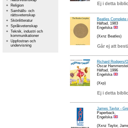
Ej i detta bibli
+
Religion
+
Samhälls- och
rättsvetenskap
Beatles Complete (
+
Skönlitteratur
Häftad, 1983
+
Språkvetenskap
Engelska
+
Teknik, industri och
kommunikationer
(Xxnz Beatles)
+
Uppfostran och
undervisning
Går ej att best
Richard Rodgers/O
Oscar Hammerste
Häftad, 1996
Engelska
(Xxp)
Ej i detta bibli
James Taylor - Gre
Paperback,
Engelska
(Xxnz Taylor, Jam