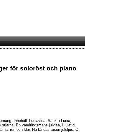
ger för soloröst och piano
emang. Innehåll: Luciavisa, Sankta Lucia,
tjärna, En vandringsmans julvisa, I juletid,
ärna, ren och klar, Nu tändas tusen juleljus, O,