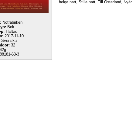
helga natt, Stilla natt, Till Österland, Nyår.
:
Notfabriken
yp:
Bok
yp:
Häftad
n:
2017-11-10
Svenska
sidor:
32
42g
88181-63-3