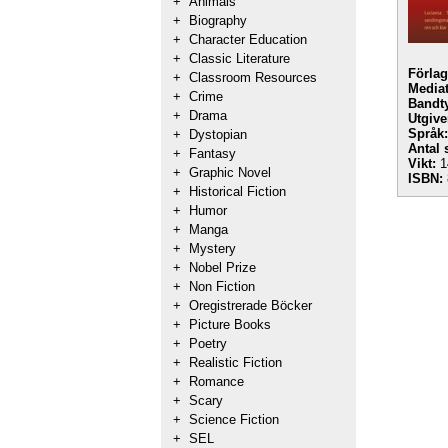
+
Animals
+
Biography
+
Character Education
+
Classic Literature
Förlag
+
Classroom Resources
Mediat
+
Crime
Bandt
+
Drama
Utgive
Språk:
+
Dystopian
Antal 
+
Fantasy
Vikt:
1
+
Graphic Novel
ISBN:
+
Historical Fiction
+
Humor
+
Manga
+
Mystery
+
Nobel Prize
+
Non Fiction
+
Oregistrerade Böcker
+
Picture Books
+
Poetry
+
Realistic Fiction
+
Romance
+
Scary
+
Science Fiction
+
SEL