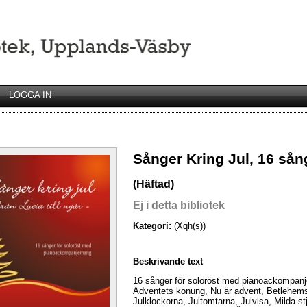
LOGGA IN
Sånger Kring Jul, 16 sån
(Häftad)
Ej i detta bibliotek
Kategori:
(Xqh(s))
Beskrivande text
16 sånger för soloröst med pianoackompanj
Adventets konung, Nu är advent, Betlehems s
Julklockorna, Jultomtarna, Julvisa, Milda stj