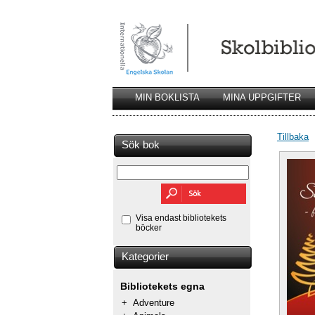
MIN BOKLISTA
MINA UPPGIFTER
Tillbaka
Sök bok
Visa endast bibliotekets
böcker
Kategorier
Bibliotekets egna
+
Adventure