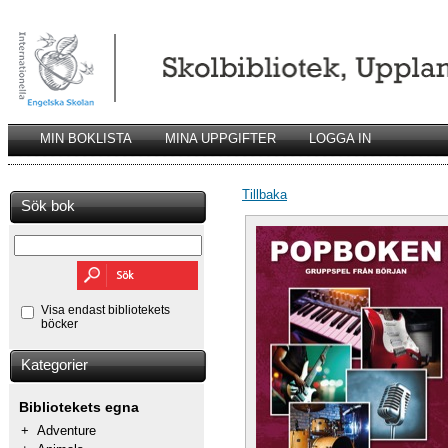
MIN BOKLISTA
MINA UPPGIFTER
LOGGA IN
Tillbaka
Sök bok
Visa endast bibliotekets
böcker
Kategorier
Bibliotekets egna
+
Adventure