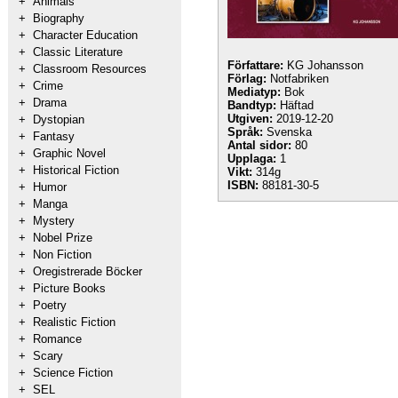
+
Animals
+
Biography
+
Character Education
+
Classic Literature
Författare:
KG Johansson
+
Classroom Resources
Förlag:
Notfabriken
+
Crime
Mediatyp:
Bok
+
Drama
Bandtyp:
Häftad
Utgiven:
2019-12-20
+
Dystopian
Språk:
Svenska
+
Fantasy
Antal sidor:
80
+
Graphic Novel
Upplaga:
1
+
Historical Fiction
Vikt:
314g
ISBN:
88181-30-5
+
Humor
+
Manga
+
Mystery
+
Nobel Prize
+
Non Fiction
+
Oregistrerade Böcker
+
Picture Books
+
Poetry
+
Realistic Fiction
+
Romance
+
Scary
+
Science Fiction
+
SEL