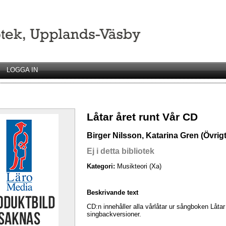
LOGGA IN
Låtar året runt Vår CD
Birger Nilsson, Katarina Gren (Övrigt
Ej i detta bibliotek
Kategori:
Musikteori (Xa)
Beskrivande text
CD:n innehåller alla vårlåtar ur sångboken L
singbackversioner.