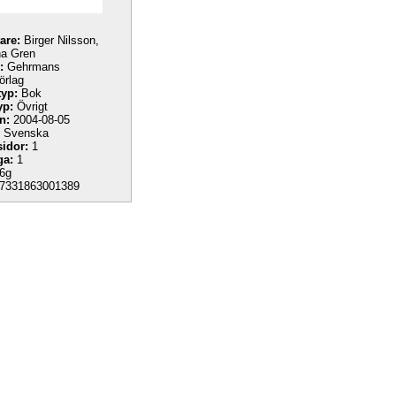
tare:
Birger Nilsson,
na Gren
:
Gehrmans
örlag
yp:
Bok
yp:
Övrigt
n:
2004-08-05
Svenska
sidor:
1
ga:
1
6g
7331863001389