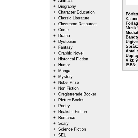
+
Animals
+
Biography
+
Character Education
Förfat
+
Classic Literature
Katari
Förlag
+
Classroom Resources
Musikf
+
Crime
Mediat
+
Drama
Bandt
+
Dystopian
Utgive
Språk:
+
Fantasy
Antal 
+
Graphic Novel
Uppla
+
Historical Fiction
Vikt:
9
+
Humor
ISBN:
+
Manga
+
Mystery
+
Nobel Prize
+
Non Fiction
+
Oregistrerade Böcker
+
Picture Books
+
Poetry
+
Realistic Fiction
+
Romance
+
Scary
+
Science Fiction
+
SEL