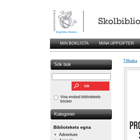
MIN BOKLISTA
MINA UPPGIFTER
Tillbaka
Sök bok
Visa endast bibliotekets
böcker
Kategorier
Bibliotekets egna
+
Adventure