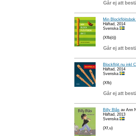
Går ej att best
Min Blockflöjtsbok
Häftad, 2014
Svenska
(Xfb(ö))
Går ej att best
Blockflöjt.nu inkl 
Häftad, 2014
Svenska
(Xfb)
Går ej att best
Billy Blås
av Ann 
Häftad, 2013
Svenska
(Xf,u)