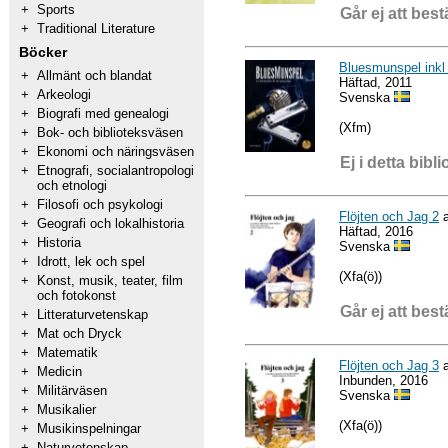
+
Sports
Går ej att best
+
Traditional Literature
Böcker
Bluesmunspel inkl
+
Allmänt och blandat
Häftad, 2011
+
Arkeologi
Svenska
+
Biografi med genealogi
(Xfm)
+
Bok- och biblioteksväsen
+
Ekonomi och näringsväsen
Ej i detta bibli
+
Etnografi, socialantropologi
och etnologi
+
Filosofi och psykologi
Flöjten och Jag 2
a
+
Geografi och lokalhistoria
Häftad, 2016
+
Historia
Svenska
+
Idrott, lek och spel
(Xfa(ö))
+
Konst, musik, teater, film
och fotokonst
Går ej att best
+
Litteraturvetenskap
+
Mat och Dryck
+
Matematik
Flöjten och Jag 3
a
+
Medicin
Inbunden, 2016
+
Militärväsen
Svenska
+
Musikalier
(Xfa(ö))
+
Musikinspelningar
+
Naturvetenskap