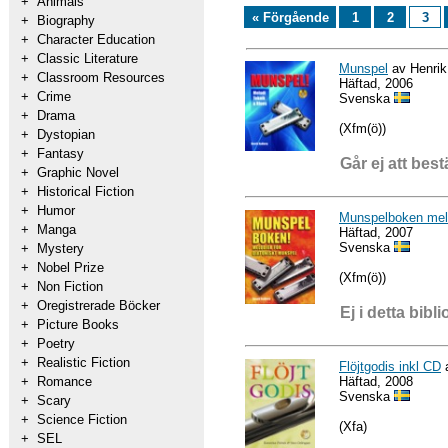
+
Animals
« Förgående
1
2
3
+
Biography
+
Character Education
+
Classic Literature
Munspel
av Henrik
+
Classroom Resources
Häftad, 2006
+
Crime
Svenska
+
Drama
(Xfm(ö))
+
Dystopian
+
Fantasy
Går ej att best
+
Graphic Novel
+
Historical Fiction
+
Humor
Munspelboken melo
+
Manga
Häftad, 2007
Svenska
+
Mystery
+
Nobel Prize
(Xfm(ö))
+
Non Fiction
+
Oregistrerade Böcker
Ej i detta bibli
+
Picture Books
+
Poetry
+
Realistic Fiction
Flöjtgodis inkl CD
a
Häftad, 2008
+
Romance
Svenska
+
Scary
+
Science Fiction
(Xfa)
+
SEL