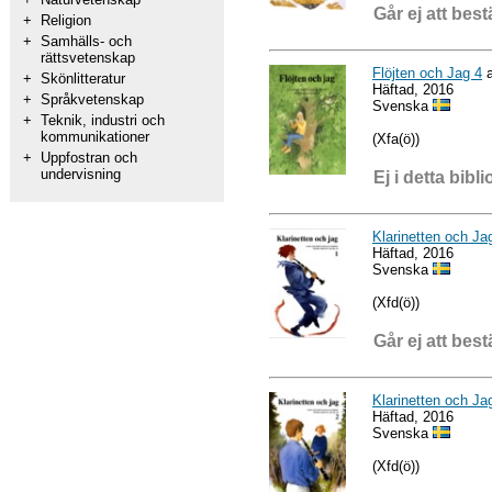
Går ej att best
+
Religion
+
Samhälls- och
rättsvetenskap
Flöjten och Jag 4
a
+
Skönlitteratur
Häftad, 2016
+
Språkvetenskap
Svenska
+
Teknik, industri och
kommunikationer
(Xfa(ö))
+
Uppfostran och
undervisning
Ej i detta bibli
Klarinetten och Ja
Häftad, 2016
Svenska
(Xfd(ö))
Går ej att best
Klarinetten och Ja
Häftad, 2016
Svenska
(Xfd(ö))