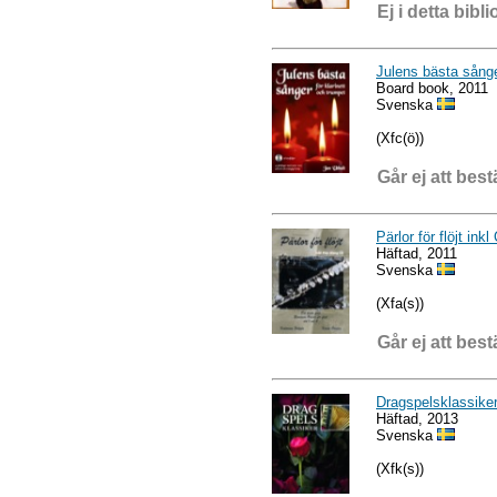
Ej i detta bibli
Julens bästa sånge
Board book, 2011
Svenska
(Xfc(ö))
Går ej att best
Pärlor för flöjt inkl
Häftad, 2011
Svenska
(Xfa(s))
Går ej att best
Dragspelsklassike
Häftad, 2013
Svenska
(Xfk(s))