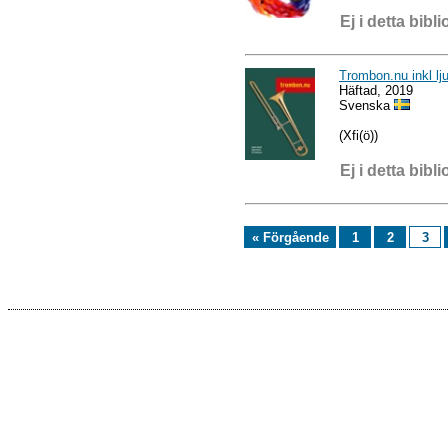
Ej i detta bibli
Trombon.nu inkl lju
Häftad, 2019
Svenska
(Xfi(ö))
Ej i detta bibli
« Förgående
1
2
3