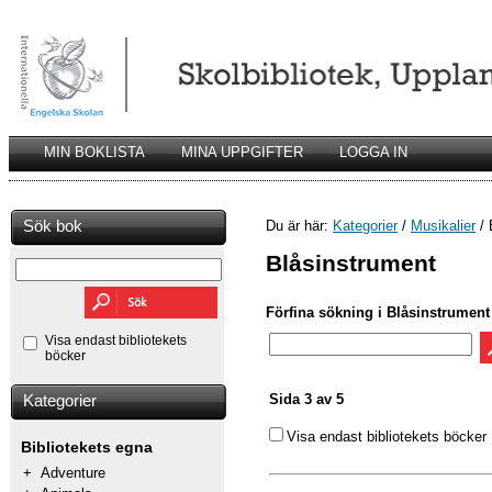
MIN BOKLISTA
MINA UPPGIFTER
LOGGA IN
Sök bok
Du är här:
Kategorier
/
Musikalier
/ 
Blåsinstrument
Förfina sökning i Blåsinstrument
Visa endast bibliotekets
böcker
Sida 3 av 5
Kategorier
Visa endast bibliotekets böcker
Bibliotekets egna
+
Adventure