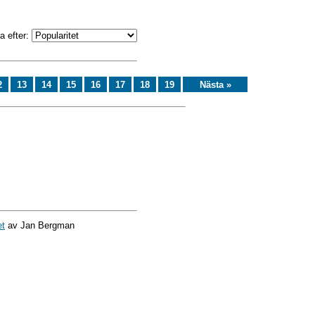
a efter:
2
13
14
15
16
17
18
19
Nästa »
et
av Jan Bergman