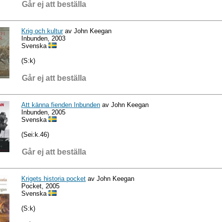
Går ej att beställa
Krig och kultur
av John Keegan
Inbunden, 2003
Svenska
(S:k)
Går ej att beställa
Att känna fienden Inbunden
av John Keegan
Inbunden, 2005
Svenska
(Sei:k.46)
Går ej att beställa
Krigets historia pocket
av John Keegan
Pocket, 2005
Svenska
(S:k)