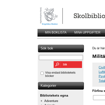
MIN BOKLISTA
MINA UPPGIFTER
Sök bok
Du är hä
Milit
Civi
Luft
Visa endast bibliotekets
böcker
Psyk
Total
Kategorier
Förfina 
Bibliotekets egna
+
Adventure