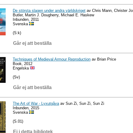
De största slagen under andra världskriget
av Chris Mann, Christer J
Butler, Martin J. Dougherry, Michael E. Haskew
Inbunden, 2011
Svenska
(S:k)
Går ej att beställa
Techniques of Medieval Armour Reproduction
av Brian Price
Book, 2012
Engelska
(Sv)
Går ej att beställa
The Art of War - Lyxutgåva
av Sun Zi, Sun Zi, Sun Zi
Inbunden, 2015
Svenska
(S.01)
Ej i detta bibliotek