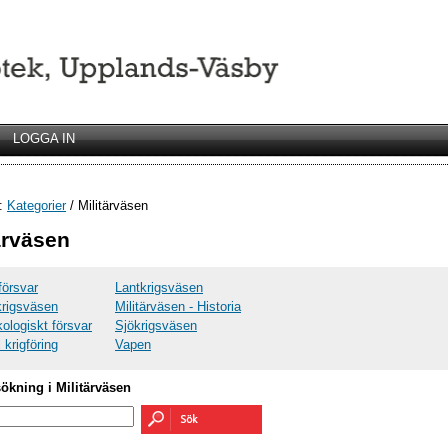
LOGGA IN
r:
Kategorier
/ Militärväsen
ärväsen
lförsvar
Lantkrigsväsen
krigsväsen
Militärväsen - Historia
ologiskt försvar
Sjökrigsväsen
 krigföring
Vapen
sökning i Militärväsen