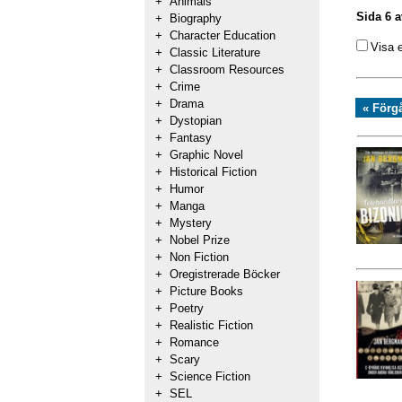
+
Animals
Sida 6 a
+
Biography
+
Character Education
Visa 
+
Classic Literature
+
Classroom Resources
+
Crime
+
Drama
« Förg
+
Dystopian
+
Fantasy
+
Graphic Novel
+
Historical Fiction
+
Humor
+
Manga
+
Mystery
+
Nobel Prize
+
Non Fiction
+
Oregistrerade Böcker
+
Picture Books
+
Poetry
+
Realistic Fiction
+
Romance
+
Scary
+
Science Fiction
+
SEL