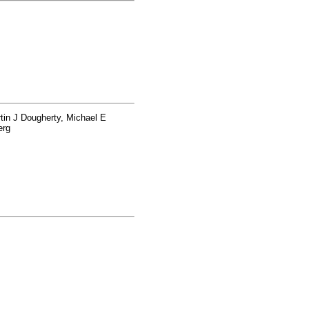
tin J Dougherty, Michael E
erg