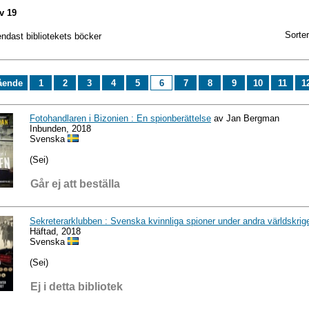
v 19
Sorter
endast bibliotekets böcker
ående
1
2
3
4
5
6
7
8
9
10
11
1
Fotohandlaren i Bizonien : En spionberättelse
av Jan Bergman
Inbunden, 2018
Svenska
(Sei)
Går ej att beställa
Sekreterarklubben : Svenska kvinnliga spioner under andra världskrig
Häftad, 2018
Svenska
(Sei)
Ej i detta bibliotek