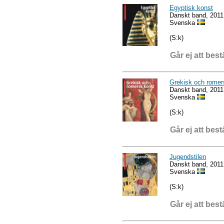
Egyptisk konst
Danskt band, 2011
Svenska
(S:k)
Går ej att best
Grekisk och romer
Danskt band, 2011
Svenska
(S:k)
Går ej att best
Jugendstilen
Danskt band, 2011
Svenska
(S:k)
Går ej att best