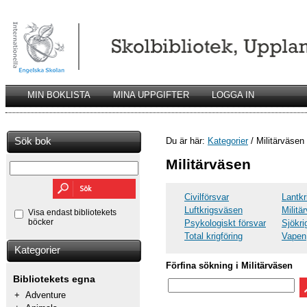
MIN BOKLISTA
MINA UPPGIFTER
LOGGA IN
Sök bok
Du är här:
Kategorier
/ Militärväsen
Militärväsen
Civilförsvar
Lantk
Luftkrigsväsen
Militä
Visa endast bibliotekets
böcker
Psykologiskt försvar
Sjökr
Total krigföring
Vapen
Kategorier
Förfina sökning i Militärväsen
Bibliotekets egna
+
Adventure