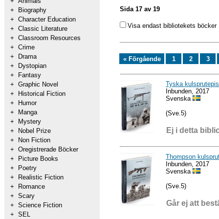
+
Animals
Sida 17 av 19
+
Biography
+
Character Education
Visa endast bibliotekets böcker
+
Classic Literature
+
Classroom Resources
+
Crime
+
Drama
« Förgående
1
2
3
+
Dystopian
+
Fantasy
Tyska kulsprutepi
+
Graphic Novel
Inbunden, 2017
+
Historical Fiction
Svenska
+
Humor
+
Manga
(Sve.5)
+
Mystery
Ej i detta bibli
+
Nobel Prize
+
Non Fiction
+
Oregistrerade Böcker
Thompson kulsprut
+
Picture Books
Inbunden, 2017
+
Poetry
Svenska
+
Realistic Fiction
(Sve.5)
+
Romance
+
Scary
Går ej att best
+
Science Fiction
+
SEL