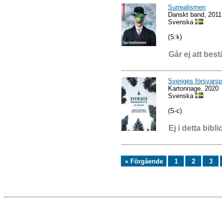
Surrealismen
Danskt band, 2011
Svenska
(S:k)
Går ej att best
Sveriges försvarspo
Kartonnage, 2020
Svenska
(S-c)
Ej i detta bibli
« Förgående
1
2
3