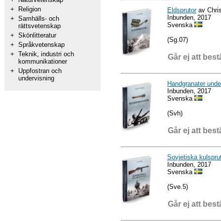
+
Religion
Eldsprutor
av Chri
Inbunden, 2017
+
Samhälls- och
Svenska
rättsvetenskap
+
Skönlitteratur
(Sg.07)
+
Språkvetenskap
+
Teknik, industri och
Går ej att best
kommunikationer
+
Uppfostran och
undervisning
Handgranater unde
Inbunden, 2017
Svenska
(Svh)
Går ej att best
Sovjetiska kulsprut
Inbunden, 2017
Svenska
(Sve.5)
Går ej att best