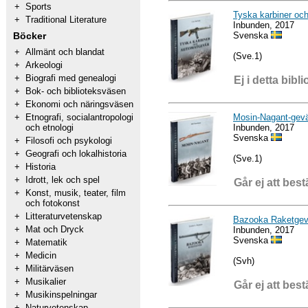
+
Sports
Tyska karbiner oc
+
Traditional Literature
Inbunden, 2017
Svenska
Böcker
+
Allmänt och blandat
(Sve.1)
+
Arkeologi
+
Biografi med genealogi
Ej i detta bibli
+
Bok- och biblioteksväsen
+
Ekonomi och näringsväsen
Mosin-Nagant-gevä
+
Etnografi, socialantropologi
Inbunden, 2017
och etnologi
Svenska
+
Filosofi och psykologi
+
Geografi och lokalhistoria
(Sve.1)
+
Historia
+
Idrott, lek och spel
Går ej att best
+
Konst, musik, teater, film
och fotokonst
+
Litteraturvetenskap
Bazooka Raketgev
+
Mat och Dryck
Inbunden, 2017
Svenska
+
Matematik
+
Medicin
(Svh)
+
Militärväsen
+
Musikalier
Går ej att best
+
Musikinspelningar
+
Naturvetenskap