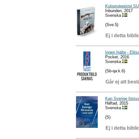
Kulsprutepistol S
Inbunden, 2017
Svenska
(Sve.5)
Ej i detta bibli
Ingen hjälte - Elit
Pocket, 2016
Svenska
(Sb-qa:k.6)
Går ej att best
Kan Sverige försv
Häftad, 2015
Svenska
(S)
Ej i detta bibli