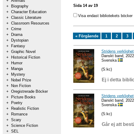
+
Animals
Sida 14 av 19
+
Biography
+
Character Education
Visa endast bibliotekets böcker
+
Classic Literature
+
Classroom Resources
+
Crime
+
Drama
« Förgående
1
2
3
+
Dystopian
+
Fantasy
Stridens verklighet
+
Graphic Novel
Danskt band, 2022
+
Historical Fiction
Svenska
+
Humor
+
Manga
(S:kc)
+
Mystery
Ej i detta bibli
+
Nobel Prize
+
Non Fiction
+
Oregistrerade Böcker
Stridens verklighet
+
Picture Books
Danskt band, 2022
+
Poetry
Svenska
+
Realistic Fiction
(S:kc)
+
Romance
+
Scary
Går ej att best
+
Science Fiction
+
SEL