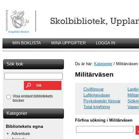
MIN BOKLISTA
MINA UPPGIFTER
LOGGA IN
Sök bok
Du är här:
Kategorier
/ Militärväsen
Militärväsen
Civilförsvar
Lantk
Luftkrigsväsen
Militä
Visa endast bibliotekets
böcker
Psykologiskt försvar
Sjökr
Total krigföring
Vapen
Kategorier
Förfina sökning i Militärväsen
Bibliotekets egna
+
Adventure