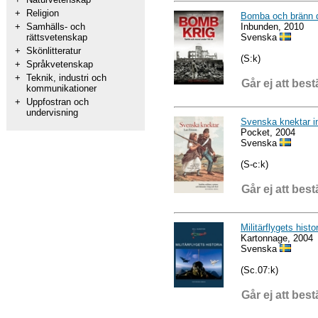
+
Religion
Bomba och bränn do
Inbunden, 2010
+
Samhälls- och
Svenska
rättsvetenskap
+
Skönlitteratur
(S:k)
+
Språkvetenskap
+
Teknik, industri och
Går ej att best
kommunikationer
+
Uppfostran och
undervisning
Svenska knektar in
Pocket, 2004
Svenska
(S-c:k)
Går ej att best
Militärflygets histo
Kartonnage, 2004
Svenska
(Sc.07:k)
Går ej att best