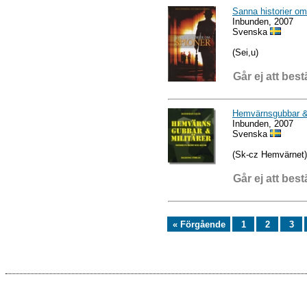
Sanna historier om
Inbunden, 2007
Svenska
(Sei,u)
Går ej att best
Hemvärnsgubbar & m
Inbunden, 2007
Svenska
(Sk-cz Hemvärnet)
Går ej att best
« Förgående
1
2
3