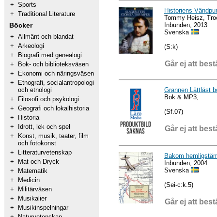
+
Sports
Historiens Vändpunk
+
Traditional Literature
Tommy Heisz, Tro
Inbunden, 2013
Böcker
Svenska
+
Allmänt och blandat
+
Arkeologi
(S:k)
+
Biografi med genealogi
Går ej att best
+
Bok- och biblioteksväsen
+
Ekonomi och näringsväsen
+
Etnografi, socialantropologi
Grannen Lättläst
och etnologi
Bok & MP3,
+
Filosofi och psykologi
+
Geografi och lokalhistoria
(Sf.07)
+
Historia
+
Idrott, lek och spel
Går ej att best
+
Konst, musik, teater, film
och fotokonst
+
Litteraturvetenskap
Bakom hemligstäm
+
Mat och Dryck
Inbunden, 2004
Svenska
+
Matematik
+
Medicin
(Sei-c:k.5)
+
Militärväsen
+
Musikalier
Går ej att best
+
Musikinspelningar
+
Naturvetenskap