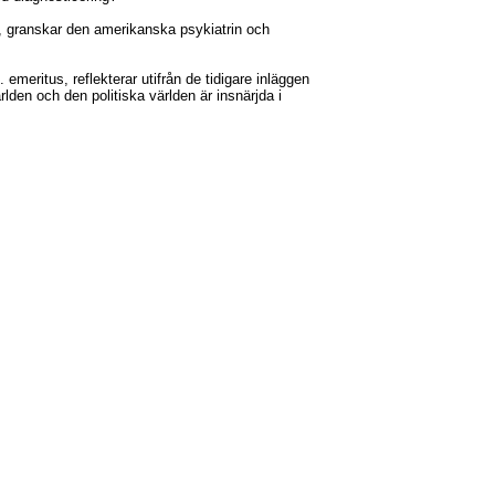
d, granskar den amerikanska psykiatrin och
emeritus, reflekterar utifrån de tidigare inläggen
rlden och den politiska världen är insnärjda i