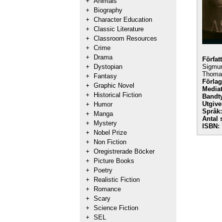
+
Animals
+
Biography
+
Character Education
+
Classic Literature
+
Classroom Resources
+
Crime
+
Drama
Förfat
+
Dystopian
Sigmun
Thomas
+
Fantasy
Förlag
+
Graphic Novel
Mediat
+
Historical Fiction
Bandt
Utgive
+
Humor
Språk:
+
Manga
Antal 
+
Mystery
ISBN:
+
Nobel Prize
+
Non Fiction
+
Oregistrerade Böcker
+
Picture Books
+
Poetry
+
Realistic Fiction
+
Romance
+
Scary
+
Science Fiction
+
SEL