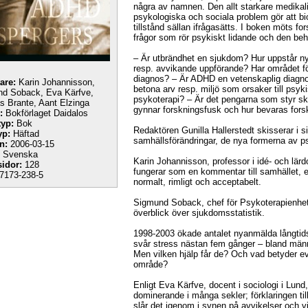
några av namnen. Den allt starkare medikal
psykologiska och sociala problem gör att b
tillstånd sällan ifrågasätts. I boken möts for
frågor som rör psykiskt lidande och den be
– Är utbrändhet en sjukdom? Hur uppstår ny
resp. avvikande uppförande? Har området fö
diagnos? – Är ADHD en vetenskaplig diagnos
tare:
Karin Johannisson,
betona arv resp. miljö som orsaker till psyki
d Soback, Eva Kärfve,
psykoterapi? – Är det pengarna som styr sk
 Brante, Aant Elzinga
gynnar forskningsfusk och hur bevaras forsk
:
Bokförlaget Daidalos
yp:
Bok
Redaktören Gunilla Hallerstedt skisserar i 
yp:
Häftad
samhällsförändringar, de nya formerna av ps
n:
2006-03-15
Svenska
Karin Johannisson, professor i idé- och lär
sidor:
128
fungerar som en kommentar till samhället, 
7173-238-5
normalt, rimligt och acceptabelt.
Sigmund Soback, chef för Psykoterapienhet
överblick över sjukdomsstatistik.
1998-2003 ökade antalet nyanmälda långtids
svår stress nästan fem gånger – bland männi
Men vilken hjälp får de? Och vad betyder 
område?
Enligt Eva Kärfve, docent i sociologi i Lun
dominerande i många sekler; förklaringen til
slår det igenom i synen på avvikelser och v