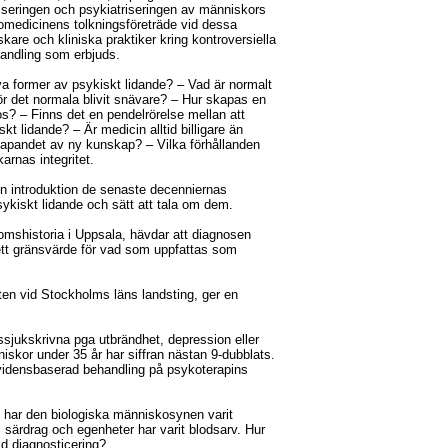
iseringen och psykiatriseringen av människors
iomedicinens tolkningsföreträde vid dessa
skare och kliniska praktiker kring kontroversiella
handling som erbjuds.
a former av psykiskt lidande? – Vad är normalt
r det normala blivit snävare? – Hur skapas en
? – Finns det en pendelrörelse mellan att
skt lidande? – Är medicin alltid billigare än
apandet av ny kunskap? – Vilka förhållanden
arnas integritet.
sin introduktion de senaste decenniernas
ykiskt lidande och sätt att tala om dem.
domshistoria i Uppsala, hävdar att diagnosen
ett gränsvärde för vad som uppfattas som
en vid Stockholms läns landsting, ger en
sjukskrivna pga utbrändhet, depression eller
skor under 35 år har siffran nästan 9-dubblats.
evidensbaserad behandling på psykoterapins
d, har den biologiska människosynen varit
l särdrag och egenheter har varit blodsarv. Hur
id diagnosticering?