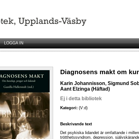
LOGGA IN
Diagnosens makt om kun
Karin Johannisson, Sigmund Sob
Aant Elzinga (Häftad)
Ej i detta bibliotek
Kategori:
(V:d)
Beskrivande text
Det psykiska lidandet är omfattande i millen
trötthetssyndrom, depression, självskärand