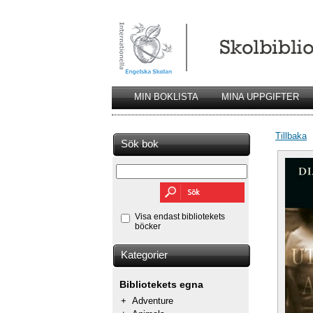
MIN BOKLISTA
MINA UPPGIFTER
Tillbaka
Sök bok
Visa endast bibliotekets
böcker
Kategorier
Bibliotekets egna
+
Adventure