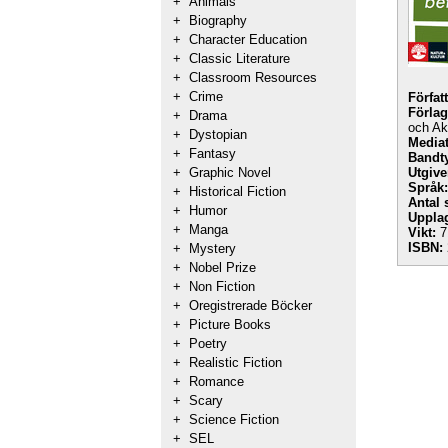
+
Animals
+
Biography
+
Character Education
+
Classic Literature
+
Classroom Resources
+
Crime
Förfat
Förlag
+
Drama
och A
+
Dystopian
Mediat
+
Fantasy
Bandt
+
Graphic Novel
Utgive
Språk:
+
Historical Fiction
Antal 
+
Humor
Uppla
+
Manga
Vikt:
7
ISBN:
+
Mystery
+
Nobel Prize
+
Non Fiction
+
Oregistrerade Böcker
+
Picture Books
+
Poetry
+
Realistic Fiction
+
Romance
+
Scary
+
Science Fiction
+
SEL