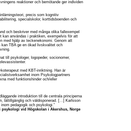
ivningens reaktioner och bemötande ger individen
nlärningsteori, precis som kognitiv
bilitering, specialskolor, korttidsboenden och
rund och beskriver med många olika fallexempel
et kan användas i praktiken, exempelvis för att
onen med hjälp av teckenekonomi. Genom att
en kan TBA ge en ökad livskvalitet och
vning.
nat till psykologer, logopeder, socionomer,
elevassistenter.
ykoterapeut med KBT-inriktning. Han är
cialistverksamhet inom Psykologpartners
uxna med funktionshinder och/eller
läggande introduktion till de centrala principerna
 lättillgänglig och väldisponerad. […] Karlsson
tur inom pedagogik och psykologi.”
 i psykologi vid Högskolan i Akershus, Norge