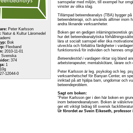
samspelar med miljön, till exempel hur omg
vinster av olika slag.
Tillämpad beteendeanalys (TBA) bygger på i
beteendeterapi, och används alltmer inom ha
andra liknande verksamheter.
tare:
Peter Karlsson
Boken ger en gedigen inlärningsteoretisk g
:
Natur & Kultur Läromedel
hur det beteendeanalytiska förhållningssätt
kademi
lära ut socialt samspel eller öka motivati
yp:
Bok
utveckla och förbättra färdigheter i vardag
yp:
Flexband
funktionsnivå för individen och hennes omgi
n:
2010-11-01
Svenska
Beteendestöd i vardagen
riktar sig bland an
sidor:
374
arbetsterapeuter, mentalskötare, lärare och 
ga:
1
10g
Peter Karlsson är leg. psykolog och leg. ps
27-12044-0
verksamhetschef för Banyan Center, en spe
inriktad på att hjälpa barn, ungdomar och v
beteendeproblem.
Sagt om boken:
”Peter Karlsson ger i den här boken en grund
inom beteendeanalysen. Boken är välskriven,
ger ett viktigt bidrag till svensk facklittera
Ur förordet av Svein Eikeseth, professor