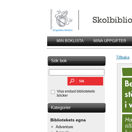
MIN BOKLISTA
MINA UPPGIFTER
Tillbaka
Sök bok
Visa endast bibliotekets
böcker
Kategorier
Bibliotekets egna
+
Adventure