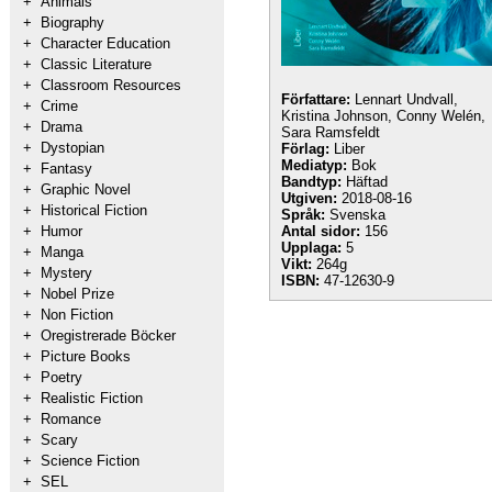
+
Animals
+
Biography
+
Character Education
+
Classic Literature
+
Classroom Resources
Författare:
Lennart Undvall,
+
Crime
Kristina Johnson, Conny Welén,
+
Drama
Sara Ramsfeldt
+
Dystopian
Förlag:
Liber
Mediatyp:
Bok
+
Fantasy
Bandtyp:
Häftad
+
Graphic Novel
Utgiven:
2018-08-16
+
Historical Fiction
Språk:
Svenska
+
Humor
Antal sidor:
156
Upplaga:
5
+
Manga
Vikt:
264g
+
Mystery
ISBN:
47-12630-9
+
Nobel Prize
+
Non Fiction
+
Oregistrerade Böcker
+
Picture Books
+
Poetry
+
Realistic Fiction
+
Romance
+
Scary
+
Science Fiction
+
SEL