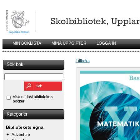
MIN BOKLISTA
MINA UPPGIFTER
LOGGA IN
Tillbaka
Sök bok
Visa endast bibliotekets
böcker
Kategorier
Bibliotekets egna
+
Adventure