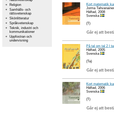
Kort matematik ku
+
Religion
Jorma Tahvanainen
+
Samhälls- och
Häftad, 2008
rättsvetenskap
Svenska
+
Skönlitteratur
+
Språkvetenskap
(T)
+
Teknik, industri och
kommunikationer
Går ej att best
+
Uppfostran och
undervisning
På tal om tal 2 I t
Häftad, 2005
Svenska
(Ta)
Går ej att best
Kort matematik ku
Häftad, 2006
Svenska
(T)
Går ej att best