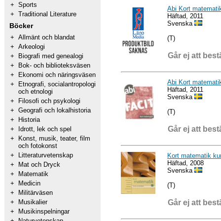
+
Sports
Abi Kort matemati
+
Traditional Literature
Häftad, 2011
Svenska
Böcker
+
Allmänt och blandat
(T)
+
Arkeologi
Går ej att best
+
Biografi med genealogi
+
Bok- och biblioteksväsen
+
Ekonomi och näringsväsen
Abi Kort matematik
+
Etnografi, socialantropologi
Häftad, 2011
och etnologi
Svenska
+
Filosofi och psykologi
+
Geografi och lokalhistoria
(T)
+
Historia
Går ej att best
+
Idrott, lek och spel
+
Konst, musik, teater, film
och fotokonst
+
Litteraturvetenskap
Kort matematik kur
Häftad, 2008
+
Mat och Dryck
Svenska
+
Matematik
+
Medicin
(T)
+
Militärväsen
Går ej att best
+
Musikalier
+
Musikinspelningar
+
Naturvetenskap