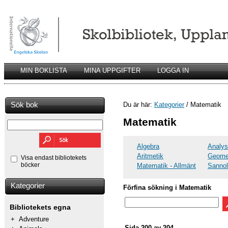
MIN BOKLISTA
MINA UPPGIFTER
LOGGA IN
Sök bok
Du är här:
Kategorier
/ Matematik
Matematik
Algebra
Analys
Aritmetik
Geomet
Visa endast bibliotekets
böcker
Matematik - Allmänt
Sannol
Kategorier
Förfina sökning i Matematik
Bibliotekets egna
+
Adventure
Sida 200 av 204