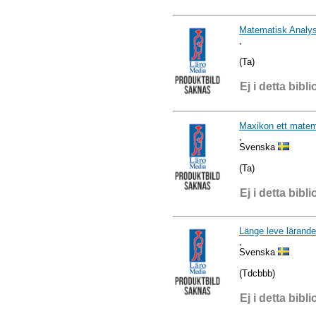
Matematisk Analys
,
(Ta)
Ej i detta bibli
Maxikon ett matem
,
Svenska
(Ta)
Ej i detta bibli
Länge leve lärande
,
Svenska
(Tdcbbb)
Ej i detta bibli