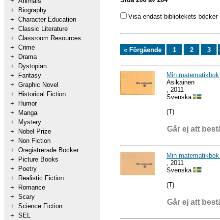
+
Animals
+
Biography
Visa endast bibliotekets böcker
+
Character Education
+
Classic Literature
+
Classroom Resources
+
Crime
« Förgående
1
2
3
+
Drama
+
Dystopian
Min matematikbok 
+
Fantasy
Asikainen
+
Graphic Novel
, 2011
+
Historical Fiction
Svenska
+
Humor
(T)
+
Manga
+
Mystery
Går ej att best
+
Nobel Prize
+
Non Fiction
+
Oregistrerade Böcker
Min matematikbok 
+
Picture Books
, 2011
+
Poetry
Svenska
+
Realistic Fiction
(T)
+
Romance
+
Scary
Går ej att best
+
Science Fiction
+
SEL