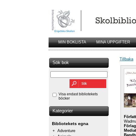
MIN BOKLISTA
MINA UPPGIFTER
Tillbaka
Sök bok
Visa endast bibliotekets
böcker
Kategorier
Förfat
Wadm
Bibliotekets egna
Förlag
Mediat
+
Adventure
Bandt