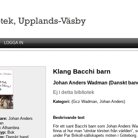
LOGGA IN
Klang Bacchi barn
Johan Anders Wadman (Danskt ban
Ej i detta bibliotek
Kategori:
(Gcz Wadman, Johan Anders)
Beskrivande text
tare:
Johan Anders
an
För ett sant Bacchi barn som Johan Anders Wa
:
Alhambra
finna ut hur man “utrotar törsten från världen”, 
yp:
Bok
under Par Brikoll-sällskapets möten i Göteborg.
yp:
Danskt band