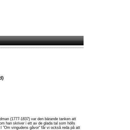
d)
dman (1777-1837) var den bärande tanken att
som han skriver i ett av de glada tal som hölls
 I ”Om vingudens gåvor” får vi också reda på att