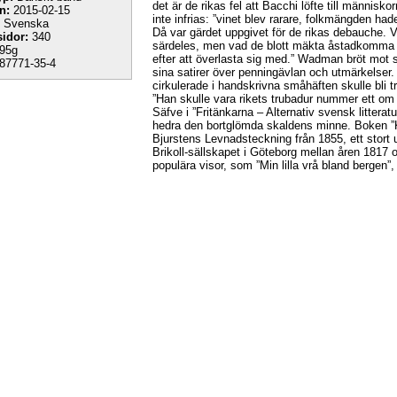
det är de rikas fel att Bacchi löfte till människo
n:
2015-02-15
inte infrias: ”vinet blev rarare, folkmängden hade
Svenska
Då var gärdet uppgivet för de rikas debauche.
sidor:
340
särdeles, men vad de blott mäkta åstadkomma 
95g
efter att överlasta sig med.” Wadman bröt mot 
87771-35-4
sina satirer över penningävlan och utmärkelser
cirkulerade i handskrivna småhäften skulle bli t
”Han skulle vara rikets trubadur nummer ett om 
Säfve i ”Fritänkarna – Alternativ svensk litterat
hedra den bortglömda skaldens minne. Boken ”Kl
Bjurstens Levnadsteckning från 1855, ett stort u
Brikoll-sällskapet i Göteborg mellan åren 1817 
populära visor, som ”Min lilla vrå bland bergen”,