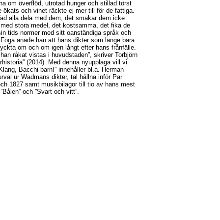
rna om överflöd, utrotad hunger och stillad törst
 ökats och vinet räckte ej mer till för de fattiga.
 Vad alla dela med dem, det smakar dem icke
med stora medel, det kostsamma, det fika de
sin tids normer med sitt oanständiga språk och
. Föga anade han att hans dikter som länge bara
ryckta om och om igen långt efter hans frånfälle.
han råkat vistas i huvudstaden”, skriver Torbjörn
urhistoria” (2014). Med denna nyupplaga vill vi
ang, Bacchi barn!” innehåller bl.a. Herman
rval ur Wadmans dikter, tal hållna inför Par
och 1827 samt musikbilagor till tio av hans mest
 ”Bålen” och ”Svart och vitt”.