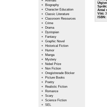
+
Animals
Utgive
+
Biography
Språk:
+
Character Education
Antal 
Vikt:
3
+
Classic Literature
ISBN:
+
Classroom Resources
+
Crime
+
Drama
+
Dystopian
+
Fantasy
+
Graphic Novel
+
Historical Fiction
+
Humor
+
Manga
+
Mystery
+
Nobel Prize
+
Non Fiction
+
Oregistrerade Böcker
+
Picture Books
+
Poetry
+
Realistic Fiction
+
Romance
+
Scary
+
Science Fiction
+
SEL