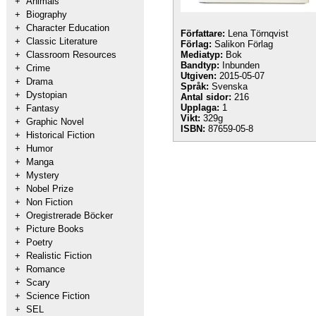
+
Animals
+
Biography
+
Character Education
Författare:
Lena Törnqvist
+
Classic Literature
Förlag:
Salikon Förlag
+
Classroom Resources
Mediatyp:
Bok
Bandtyp:
Inbunden
+
Crime
Utgiven:
2015-05-07
+
Drama
Språk:
Svenska
+
Dystopian
Antal sidor:
216
Upplaga:
1
+
Fantasy
Vikt:
329g
+
Graphic Novel
ISBN:
87659-05-8
+
Historical Fiction
+
Humor
+
Manga
+
Mystery
+
Nobel Prize
+
Non Fiction
+
Oregistrerade Böcker
+
Picture Books
+
Poetry
+
Realistic Fiction
+
Romance
+
Scary
+
Science Fiction
+
SEL