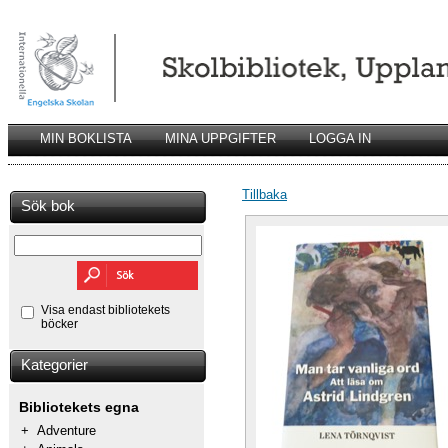
MIN BOKLISTA
MINA UPPGIFTER
LOGGA IN
Tillbaka
Sök bok
Visa endast bibliotekets
böcker
Kategorier
Bibliotekets egna
+
Adventure