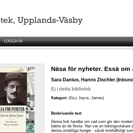
LOGGA IN
Näsa för nyheter. Essä om
Sara Danius, Hanns Zischler (Inbun
Ej i detta bibliotek
Kategori:
(Gcz Joyce, James)
Beskrivande text
Denna bok handlar om vad som gör den modern
bättre än de flesta. Han var en tidningsslukare
denna omättliga hunger - såväl innehållsligt so