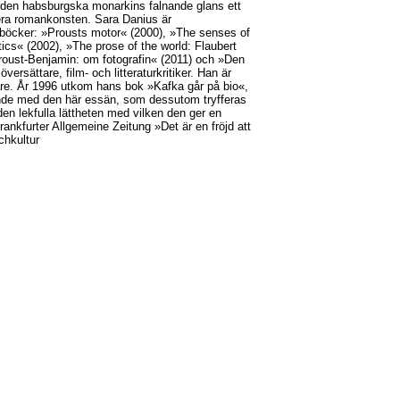
i den habsburgska monarkins falnande glans ett
nera romankonsten. Sara Danius är
are böcker: »Prousts motor« (2000), »The senses of
ics« (2002), »The prose of the world: Flaubert
Proust-Benjamin: om fotografin« (2011) och »Den
versättare, film- och litteraturkritiker. Han är
e. År 1996 utkom hans bok »Kafka går på bio«,
alande med den här essän, som dessutom tryfferas
den lekfulla lättheten med vilken den ger en
Frankfurter Allgemeine Zeitung »Det är en fröjd att
uchkultur