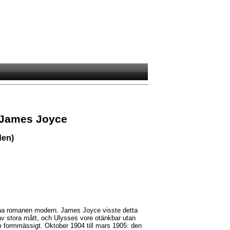
 James Joyce
den)
a romanen modern. James Joyce visste detta
 av stora mått, och Ulysses vore otänkbar utan
m formmässigt. Oktober 1904 till mars 1905: den