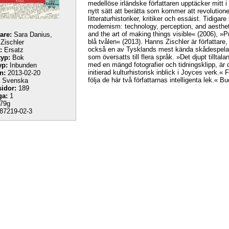
medellöse irländske författaren upptäcker mitt 
nytt sätt att berätta som kommer att revolutio
litteraturhistoriker, kritiker och essäist. Tidig
modernism: technology, perception, and aesthet
and the art of making things visible« (2006), »
tare:
Sara Danius,
blå tvålen« (2013). Hanns Zischler är författare, ö
Zischler
också en av Tysklands mest kända skådespelar
:
Ersatz
som översatts till flera språk. »Det djupt tillt
yp:
Bok
med en mängd fotografier och tidningsklipp, är 
yp:
Inbunden
initierad kulturhistorisk inblick i Joyces verk.« 
n:
2013-02-20
följa de här två författarnas intelligenta lek.« B
Svenska
sidor:
189
ga:
1
79g
87219-02-3