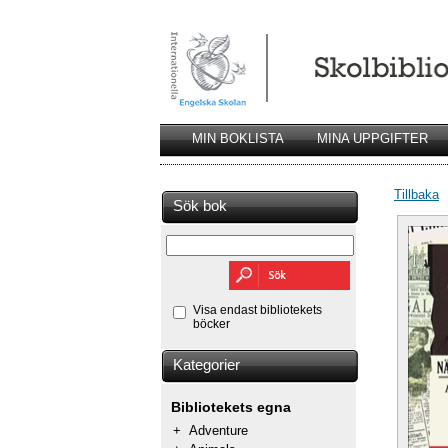
MIN BOKLISTA
MINA UPPGIFTER
Tillbaka
Sök bok
Visa endast bibliotekets
böcker
Kategorier
Bibliotekets egna
+
Adventure