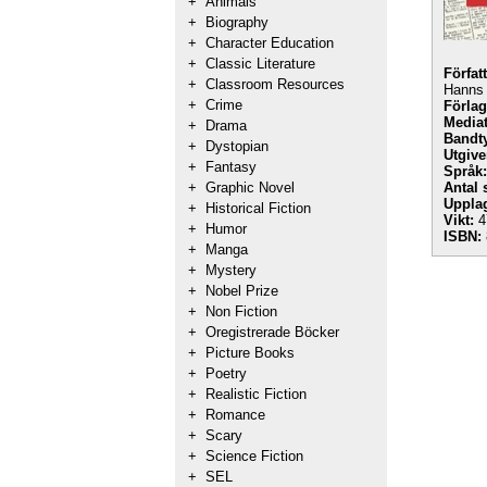
+
Animals
+
Biography
+
Character Education
+
Classic Literature
Förfat
+
Classroom Resources
Hanns 
+
Crime
Förlag
Mediat
+
Drama
Bandt
+
Dystopian
Utgive
+
Fantasy
Språk:
+
Graphic Novel
Antal 
Uppla
+
Historical Fiction
Vikt:
4
+
Humor
ISBN:
+
Manga
+
Mystery
+
Nobel Prize
+
Non Fiction
+
Oregistrerade Böcker
+
Picture Books
+
Poetry
+
Realistic Fiction
+
Romance
+
Scary
+
Science Fiction
+
SEL