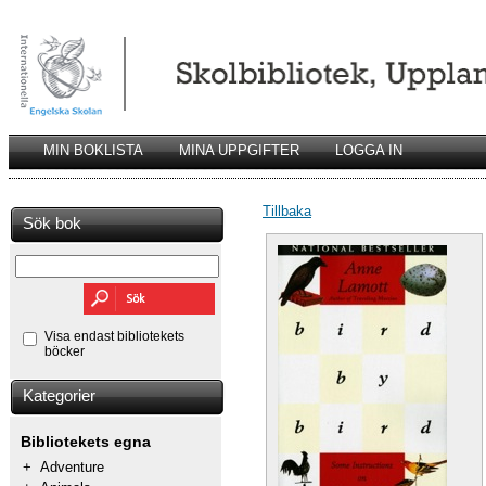
MIN BOKLISTA
MINA UPPGIFTER
LOGGA IN
Tillbaka
Sök bok
Visa endast bibliotekets
böcker
Kategorier
Bibliotekets egna
+
Adventure