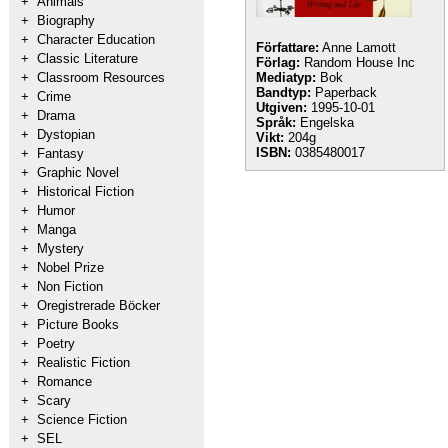
+
Animals
+
Biography
+
Character Education
Författare:
Anne Lamott
+
Classic Literature
Förlag:
Random House Inc
+
Classroom Resources
Mediatyp:
Bok
Bandtyp:
Paperback
+
Crime
Utgiven:
1995-10-01
+
Drama
Språk:
Engelska
+
Dystopian
Vikt:
204g
ISBN:
0385480017
+
Fantasy
+
Graphic Novel
+
Historical Fiction
+
Humor
+
Manga
+
Mystery
+
Nobel Prize
+
Non Fiction
+
Oregistrerade Böcker
+
Picture Books
+
Poetry
+
Realistic Fiction
+
Romance
+
Scary
+
Science Fiction
+
SEL