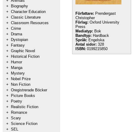
+
Animals
+
Biography
+
Character Education
Författare:
Prendergast
+
Classic Literature
Christopher
Förlag:
Oxford University
+
Classroom Resources
Press
+
Crime
Mediatyp:
Bok
+
Drama
Bandtyp:
Hardback
+
Dystopian
Språk:
Engelska
Antal sidor:
328
+
Fantasy
ISBN:
0199215850
+
Graphic Novel
+
Historical Fiction
+
Humor
+
Manga
+
Mystery
+
Nobel Prize
+
Non Fiction
+
Oregistrerade Böcker
+
Picture Books
+
Poetry
+
Realistic Fiction
+
Romance
+
Scary
+
Science Fiction
+
SEL