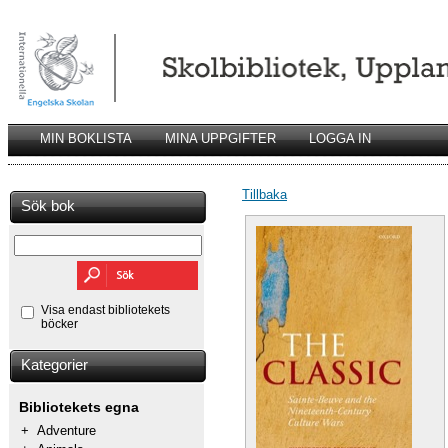
MIN BOKLISTA
MINA UPPGIFTER
LOGGA IN
Tillbaka
Sök bok
Visa endast bibliotekets
böcker
Kategorier
Bibliotekets egna
+
Adventure