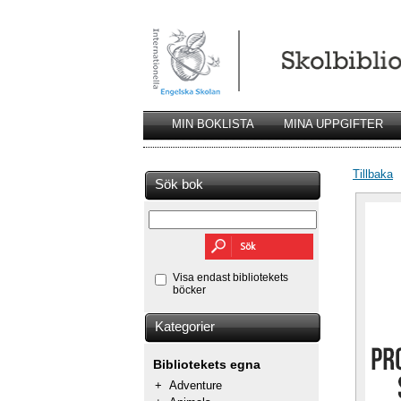
MIN BOKLISTA
MINA UPPGIFTER
Tillbaka
Sök bok
Visa endast bibliotekets
böcker
Kategorier
Bibliotekets egna
+
Adventure