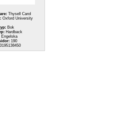
tare:
Thysell Carol
:
Oxford University
yp:
Bok
yp:
Hardback
Engelska
sidor:
190
0195138450