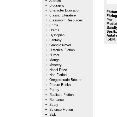
+
Animals
+
Biography
+
Character Education
Förfat
+
Classic Literature
Förlag
Press
+
Classroom Resources
Mediat
+
Crime
Bandt
+
Drama
Språk:
+
Dystopian
Antal 
ISBN:
+
Fantasy
+
Graphic Novel
+
Historical Fiction
+
Humor
+
Manga
+
Mystery
+
Nobel Prize
+
Non Fiction
+
Oregistrerade Böcker
+
Picture Books
+
Poetry
+
Realistic Fiction
+
Romance
+
Scary
+
Science Fiction
+
SEL