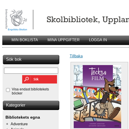
MIN BOKLISTA
MINA UPPGIFTER
LOGGA IN
Tillbaka
Sök bok
Visa endast bibliotekets
böcker
Kategorier
Bibliotekets egna
+
Adventure