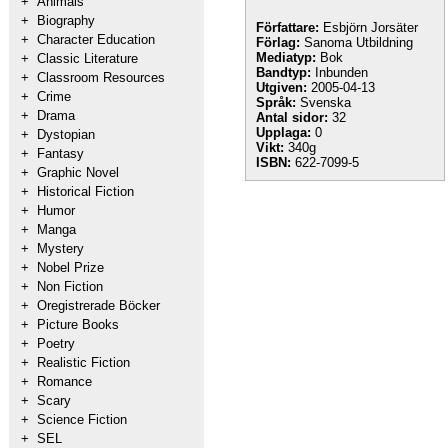
+
Animals
+
Biography
Författare:
Esbjörn Jorsäter
+
Character Education
Förlag:
Sanoma Utbildning
Mediatyp:
Bok
+
Classic Literature
Bandtyp:
Inbunden
+
Classroom Resources
Utgiven:
2005-04-13
+
Crime
Språk:
Svenska
+
Drama
Antal sidor:
32
Upplaga:
0
+
Dystopian
Vikt:
340g
+
Fantasy
ISBN:
622-7099-5
+
Graphic Novel
+
Historical Fiction
+
Humor
+
Manga
+
Mystery
+
Nobel Prize
+
Non Fiction
+
Oregistrerade Böcker
+
Picture Books
+
Poetry
+
Realistic Fiction
+
Romance
+
Scary
+
Science Fiction
+
SEL