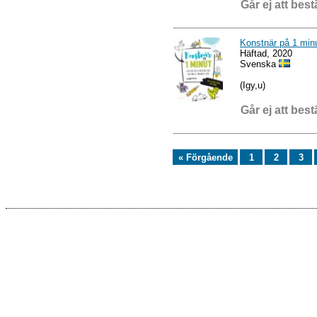
Går ej att best
Konstnär på 1 min
Häftad, 2020
Svenska
(Igy,u)
Går ej att best
« Förgående
1
2
3