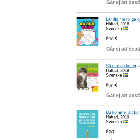
Går ej att best
Lär dig rita roliga
Häftad, 2018
Svenska
(Igy,u)
Går ej att best
Så ritar du katter
a
Häftad, 2019
Svenska
(Igy,u)
Går ej att best
Du kommer att kun
Häftad, 2019
Svenska
(Igy)