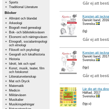
+
Sports
Går ej att best
+
Traditional Literature
Böcker
Konsten att teckn
+
Allmänt och blandat
Danskt band, 2016
+
Arkeologi
Svenska
+
Biografi med genealogi
(Ig)
+
Bok- och biblioteksväsen
+
Ekonomi och näringsväsen
Går ej att best
+
Etnografi, socialantropologi
och etnologi
+
Filosofi och psykologi
Konsten att teckna
+
Geografi och lokalhistoria
Danskt band, 2017
+
Historia
Svenska
+
Idrott, lek och spel
(Igy)
+
Konst, musik, teater, film
och fotokonst
Går ej att best
+
Litteraturvetenskap
+
Mat och Dryck
+
Matematik
Lär dig att rita din
+
Medicin
Häftad, 2017
+
Militärväsen
Svenska
+
Musikalier
(Igy,u)
+
Musikinspelningar
+
Naturvetenskap