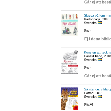
Går ej att best
Skissa på fem min
Kartonnage, 2018
Svenska
(Igy)
Ej i detta bibli
Konsten att teckn
Danskt band, 2018
Svenska
(Igy)
Går ej att best
Så ritar du: vilda d
Häftad, 2018
Svenska
(Igy,u)