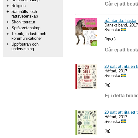
Går ej att best
+
Religion
+
Samhälls- och
rättsvetenskap
Så ritar du: hästar
+
Skönlitteratur
Danskt band, 2017
+
Språkvetenskap
Svenska
+
Teknik, industri och
kommunikationer
(Igy,u)
+
Uppfostran och
undervisning
Går ej att best
20 sätt att rita e
Häftad, 2017
Svenska
(Ig)
Ej i detta bibli
20 sätt att rita et
Häftad, 2017
Svenska
(Ig)