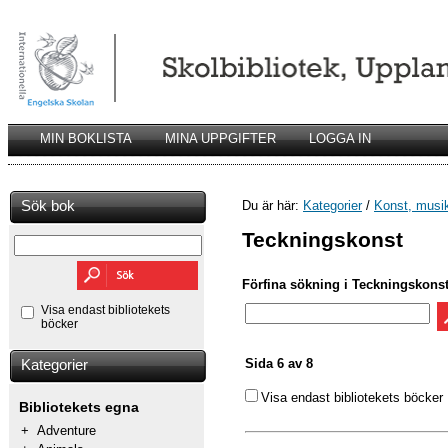
MIN BOKLISTA
MINA UPPGIFTER
LOGGA IN
Sök bok
Du är här:
Kategorier
/
Konst, musik
Teckningskonst
Förfina sökning i Teckningskons
Visa endast bibliotekets
böcker
Sida 6 av 8
Kategorier
Visa endast bibliotekets böcker
Bibliotekets egna
+
Adventure