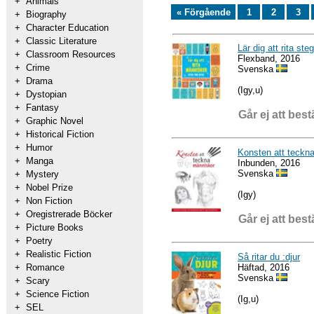
+
Animals
« Förgående
1
2
3
+
Biography
+
Character Education
+
Classic Literature
Lär dig att rita st
+
Classroom Resources
Flexband, 2016
+
Crime
Svenska
+
Drama
(Igy,u)
+
Dystopian
+
Fantasy
Går ej att best
+
Graphic Novel
+
Historical Fiction
+
Humor
Konsten att teckn
+
Manga
Inbunden, 2016
Svenska
+
Mystery
+
Nobel Prize
(Igy)
+
Non Fiction
+
Oregistrerade Böcker
Går ej att best
+
Picture Books
+
Poetry
+
Realistic Fiction
Så ritar du :djur
Häftad, 2016
+
Romance
Svenska
+
Scary
+
Science Fiction
(Ig,u)
+
SEL