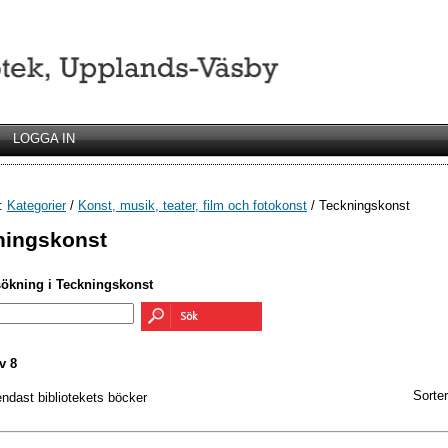
LOGGA IN
r:
Kategorier
/
Konst, musik, teater, film och fotokonst
/ Teckningskonst
ningskonst
sökning i Teckningskonst
v 8
Sorter
endast bibliotekets böcker