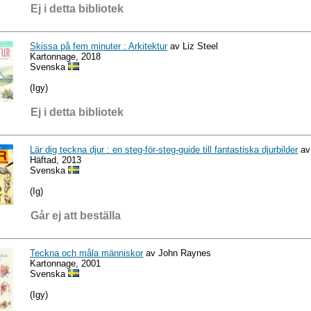
Ej i detta bibliotek
Skissa på fem minuter : Arkitektur
av Liz Steel
Kartonnage, 2018
Svenska
(Igy)
Ej i detta bibliotek
Lär dig teckna djur : en steg-för-steg-guide till fantastiska djurbilder
av
Häftad, 2013
Svenska
(Ig)
Går ej att beställa
Teckna och måla människor
av John Raynes
Kartonnage, 2001
Svenska
(Igy)