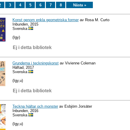
2
3
4
5
6
7
8
Nästa »
Konst genom enkla geometriska former
av Rosa M. Curto
Inbunden, 2015
Svenska
(Igy)
Ej i detta bibliotek
Grunderna i teckningskonst
av Vivienne Coleman
Häftad, 2017
Svenska
(Igy,u)
Ej i detta bibliotek
Teckna hjältar och monster
av Esbjörn Jorsäter
Inbunden, 2016
Svenska
(Igy,u)