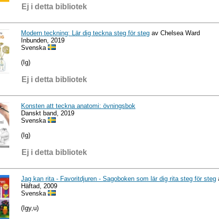
Ej i detta bibliotek
Modern teckning: Lär dig teckna steg för steg
av Chelsea Ward
Inbunden, 2019
Svenska
(Ig)
Ej i detta bibliotek
Konsten att teckna anatomi: övningsbok
Danskt band, 2019
Svenska
(Ig)
Ej i detta bibliotek
Jag kan rita - Favoritdjuren - Sagoboken som lär dig rita steg för steg
Häftad, 2009
Svenska
(Igy,u)