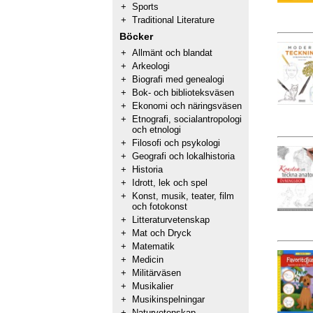
+
Sports
+
Traditional Literature
Böcker
+
Allmänt och blandat
+
Arkeologi
+
Biografi med genealogi
+
Bok- och biblioteksväsen
+
Ekonomi och näringsväsen
+
Etnografi, socialantropologi
och etnologi
+
Filosofi och psykologi
+
Geografi och lokalhistoria
+
Historia
+
Idrott, lek och spel
+
Konst, musik, teater, film
och fotokonst
+
Litteraturvetenskap
+
Mat och Dryck
+
Matematik
+
Medicin
+
Militärväsen
+
Musikalier
+
Musikinspelningar
+
Naturvetenskap