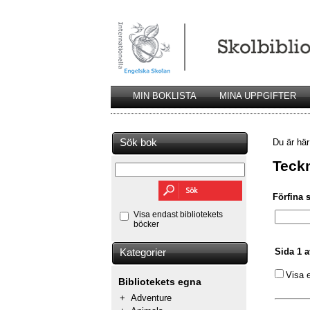
MIN BOKLISTA
MINA UPPGIFTER
Sök bok
Du är hä
Teck
Förfina 
Visa endast bibliotekets
böcker
Sida 1 a
Kategorier
Visa 
Bibliotekets egna
+
Adventure