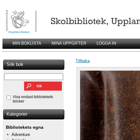
MIN BOKLISTA
MINA UPPGIFTER
LOGGA IN
Tillbaka
Sök bok
Visa endast bibliotekets
böcker
Kategorier
Bibliotekets egna
+
Adventure