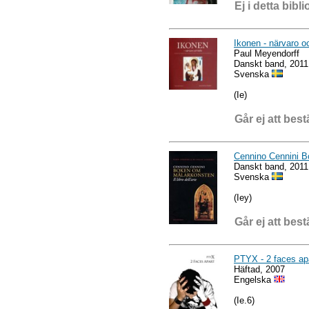
Ej i detta bibli
Ikonen - närvaro o
Paul Meyendorff
Danskt band, 2011
Svenska
(Ie)
Går ej att best
Cennino Cennini Bo
Danskt band, 2011
Svenska
(Iey)
Går ej att best
PTYX - 2 faces apa
Häftad, 2007
Engelska
(Ie.6)