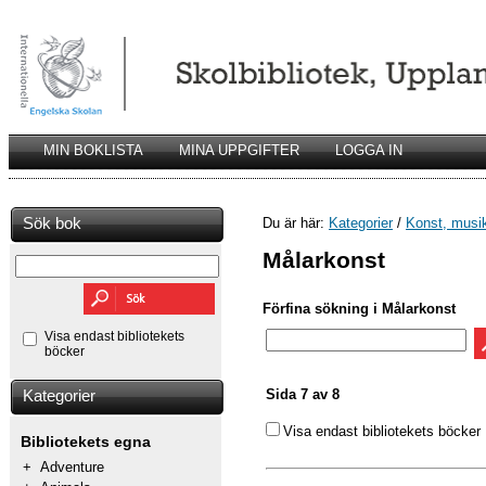
MIN BOKLISTA
MINA UPPGIFTER
LOGGA IN
Sök bok
Du är här:
Kategorier
/
Konst, musik
Målarkonst
Förfina sökning i Målarkonst
Visa endast bibliotekets
böcker
Sida 7 av 8
Kategorier
Visa endast bibliotekets böcker
Bibliotekets egna
+
Adventure