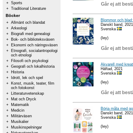
+
Sports
Går ej att best
+
Traditional Literature
Böcker
Blommor och blad: 
+
Allmänt och blandat
Danskt band, 2021
+
Arkeologi
Svenska
+
Biografi med genealogi
(Iey)
+
Bok- och biblioteksväsen
+
Ekonomi och näringsväsen
Går ej att best
+
Etnografi, socialantropologi
och etnologi
+
Filosofi och psykologi
Akvarell med kreat
+
Geografi och lokalhistoria
Häftad, 2021
+
Historia
Svenska
+
Idrott, lek och spel
(Iey)
+
Konst, musik, teater, film
och fotokonst
Går ej att best
+
Litteraturvetenskap
+
Mat och Dryck
+
Matematik
Börja måla med go
+
Medicin
Danskt band, 2021
+
Militärväsen
Svenska
+
Musikalier
(Iey)
+
Musikinspelningar
+
Naturvetenskap