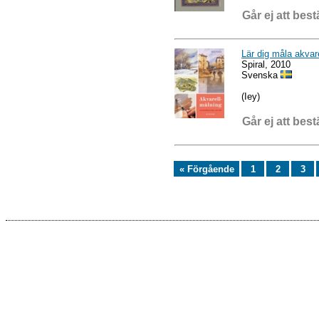
Går ej att best
Lär dig måla akvar
Spiral, 2010
Svenska
(Iey)
Går ej att best
« Förgående
1
2
3