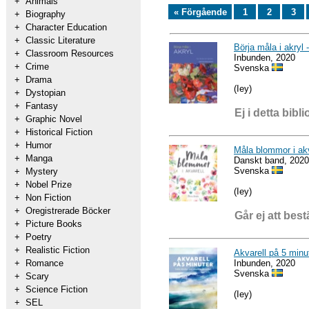
+
Animals
« Förgående
1
2
3
+
Biography
+
Character Education
+
Classic Literature
Börja måla i akryl 
+
Classroom Resources
Inbunden, 2020
+
Crime
Svenska
+
Drama
(Iey)
+
Dystopian
+
Fantasy
Ej i detta bibli
+
Graphic Novel
+
Historical Fiction
+
Humor
Måla blommor i akv
+
Manga
Danskt band, 2020
Svenska
+
Mystery
+
Nobel Prize
(Iey)
+
Non Fiction
+
Oregistrerade Böcker
Går ej att best
+
Picture Books
+
Poetry
+
Realistic Fiction
Akvarell på 5 minu
Inbunden, 2020
+
Romance
Svenska
+
Scary
+
Science Fiction
(Iey)
+
SEL