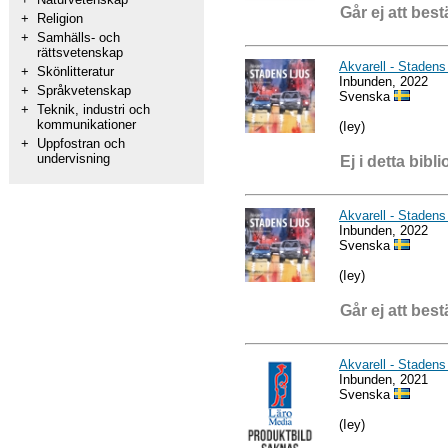
Går ej att best
+
Religion
+
Samhälls- och
rättsvetenskap
Akvarell - Stadens 
+
Skönlitteratur
Inbunden, 2022
+
Språkvetenskap
Svenska
+
Teknik, industri och
kommunikationer
(Iey)
+
Uppfostran och
undervisning
Ej i detta bibli
Akvarell - Stadens 
Inbunden, 2022
Svenska
(Iey)
Går ej att best
Akvarell - Stadens 
Inbunden, 2021
Svenska
(Iey)