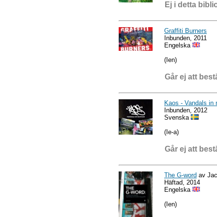
Ej i detta bibli
Graffiti Burners
Inbunden, 2011
Engelska
(Ien)
Går ej att best
Kaos - Vandals in 
Inbunden, 2012
Svenska
(Ie-a)
Går ej att best
The G-word
av Jac
Häftad, 2014
Engelska
(Ien)