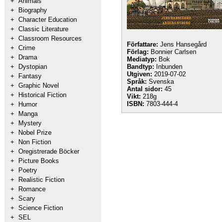
+
Animals
+
Biography
+
Character Education
+
Classic Literature
+
Classroom Resources
Författare:
Jens Hansegård
+
Crime
Förlag:
Bonnier Carlsen
+
Drama
Mediatyp:
Bok
+
Dystopian
Bandtyp:
Inbunden
Utgiven:
2019-07-02
+
Fantasy
Språk:
Svenska
+
Graphic Novel
Antal sidor:
45
+
Historical Fiction
Vikt:
218g
ISBN:
7803-444-4
+
Humor
+
Manga
+
Mystery
+
Nobel Prize
+
Non Fiction
+
Oregistrerade Böcker
+
Picture Books
+
Poetry
+
Realistic Fiction
+
Romance
+
Scary
+
Science Fiction
+
SEL