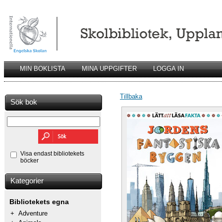
MIN BOKLISTA
MINA UPPGIFTER
LOGGA IN
Tillbaka
Sök bok
Visa endast bibliotekets
böcker
Kategorier
Bibliotekets egna
+
Adventure