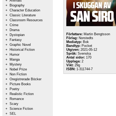
+
Animals
+
Biography
+
Character Education
+
Classic Literature
+
Classroom Resources
+
Crime
+
Drama
Författare:
Martin Bengtsson
+
Dystopian
Förlag:
Norstedts
+
Fantasy
Mediatyp:
Bok
+
Graphic Novel
Bandtyp:
Pocket
+
Historical Fiction
Utgiven:
2021-05-12
Språk:
Svenska
+
Humor
Antal sidor:
170
+
Manga
Upplaga:
2
+
Mystery
Vikt:
29g
ISBN:
1-311744-7
+
Nobel Prize
+
Non Fiction
+
Oregistrerade Böcker
+
Picture Books
+
Poetry
+
Realistic Fiction
+
Romance
+
Scary
+
Science Fiction
+
SEL