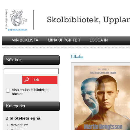
MIN BOKLISTA
MINA UPPGIFTER
LOGGA IN
Tillbaka
Sök bok
Visa endast bibliotekets
böcker
Kategorier
Bibliotekets egna
+
Adventure