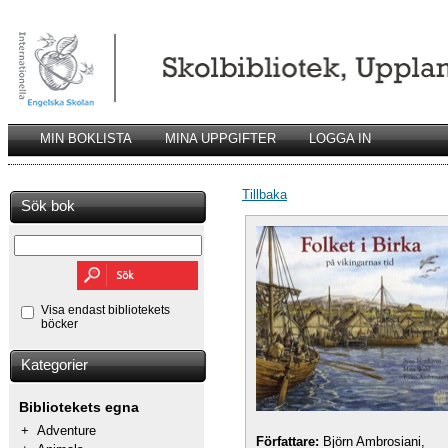
MIN BOKLISTA
MINA UPPGIFTER
LOGGA IN
Tillbaka
Sök bok
Visa endast bibliotekets
böcker
Kategorier
Bibliotekets egna
+
Adventure
Författare:
Björn Ambrosiani,