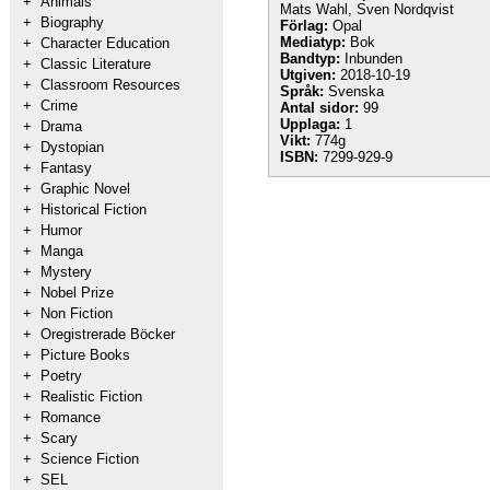
+
Animals
Mats Wahl, Sven Nordqvist
+
Biography
Förlag:
Opal
Mediatyp:
Bok
+
Character Education
Bandtyp:
Inbunden
+
Classic Literature
Utgiven:
2018-10-19
+
Classroom Resources
Språk:
Svenska
+
Crime
Antal sidor:
99
Upplaga:
1
+
Drama
Vikt:
774g
+
Dystopian
ISBN:
7299-929-9
+
Fantasy
+
Graphic Novel
+
Historical Fiction
+
Humor
+
Manga
+
Mystery
+
Nobel Prize
+
Non Fiction
+
Oregistrerade Böcker
+
Picture Books
+
Poetry
+
Realistic Fiction
+
Romance
+
Scary
+
Science Fiction
+
SEL