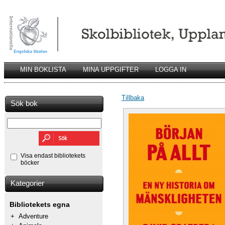
MIN BOKLISTA
MINA UPPGIFTER
LOGGA IN
Tillbaka
Sök bok
Visa endast bibliotekets
böcker
Kategorier
Bibliotekets egna
+
Adventure