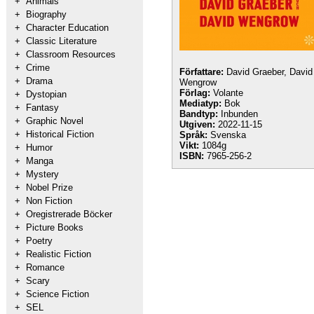
+
Animals
+
Biography
+
Character Education
+
Classic Literature
+
Classroom Resources
+
Crime
Författare:
David Graeber, David
+
Drama
Wengrow
Förlag:
Volante
+
Dystopian
Mediatyp:
Bok
+
Fantasy
Bandtyp:
Inbunden
+
Graphic Novel
Utgiven:
2022-11-15
+
Historical Fiction
Språk:
Svenska
Vikt:
1084g
+
Humor
ISBN:
7965-256-2
+
Manga
+
Mystery
+
Nobel Prize
+
Non Fiction
+
Oregistrerade Böcker
+
Picture Books
+
Poetry
+
Realistic Fiction
+
Romance
+
Scary
+
Science Fiction
+
SEL