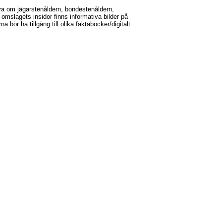
iva om jägarstenåldern, bondestenåldern,
 omslagets insidor finns informativa bilder på
a bör ha tillgång till olika faktaböcker/digitalt