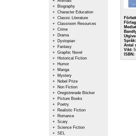
+
Animals
+
Biography
+
Character Education
+
Classic Literature
Förfat
Förlag
+
Classroom Resources
Mediat
+
Crime
Bandt
+
Drama
Utgive
Språk:
+
Dystopian
Antal 
+
Fantasy
Vikt:
5
+
Graphic Novel
ISBN:
+
Historical Fiction
+
Humor
+
Manga
+
Mystery
+
Nobel Prize
+
Non Fiction
+
Oregistrerade Böcker
+
Picture Books
+
Poetry
+
Realistic Fiction
+
Romance
+
Scary
+
Science Fiction
+
SEL