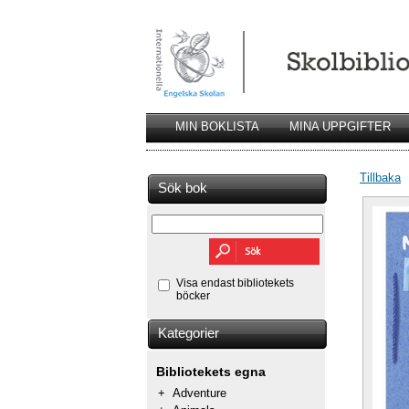
MIN BOKLISTA
MINA UPPGIFTER
Tillbaka
Sök bok
Visa endast bibliotekets
böcker
Kategorier
Bibliotekets egna
+
Adventure