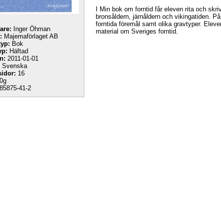
I Min bok om forntid får eleven rita och skr
bronsåldern, järnåldern och vikingatiden. På
forntida föremål samt olika gravtyper. Elevern
tare:
Inger Öhman
material om Sveriges forntid.
:
Majemaförlaget AB
yp:
Bok
yp:
Häftad
n:
2011-01-01
Svenska
sidor:
16
0g
85875-41-2