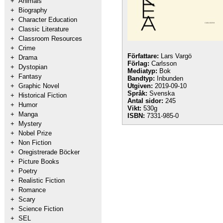
+
Animals
+
Biography
+
Character Education
+
Classic Literature
+
Classroom Resources
+
Crime
Författare:
Lars Vargö
+
Drama
Förlag:
Carlsson
+
Dystopian
Mediatyp:
Bok
+
Fantasy
Bandtyp:
Inbunden
+
Graphic Novel
Utgiven:
2019-09-10
Språk:
Svenska
+
Historical Fiction
Antal sidor:
245
+
Humor
Vikt:
530g
+
Manga
ISBN:
7331-985-0
+
Mystery
+
Nobel Prize
+
Non Fiction
+
Oregistrerade Böcker
+
Picture Books
+
Poetry
+
Realistic Fiction
+
Romance
+
Scary
+
Science Fiction
+
SEL