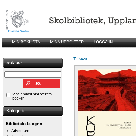
MIN BOKLISTA
MINA UPPGIFTER
LOGGA IN
Tillbaka
Sök bok
Visa endast bibliotekets
böcker
Kategorier
Bibliotekets egna
+
Adventure