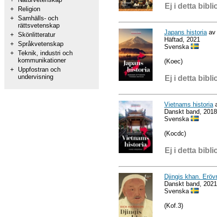
Ej i detta bibli
+
Religion
+
Samhälls- och
rättsvetenskap
Japans historia
av 
+
Skönlitteratur
Häftad, 2021
+
Språkvetenskap
Svenska
+
Teknik, industri och
kommunikationer
(Koec)
+
Uppfostran och
undervisning
Ej i detta bibli
Vietnams historia
a
Danskt band, 2018
Svenska
(Kocdc)
Ej i detta bibli
Djingis khan. Eröv
Danskt band, 2021
Svenska
(Kof.3)