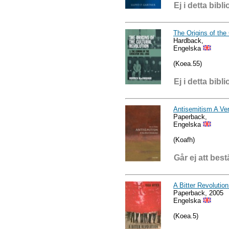
Ej i detta bibli
The Origins of the 
Hardback,
Engelska
(Koea.55)
Ej i detta bibli
Antisemitism A Ver
Paperback,
Engelska
(Koafh)
Går ej att best
A Bitter Revolutio
Paperback, 2005
Engelska
(Koea.5)