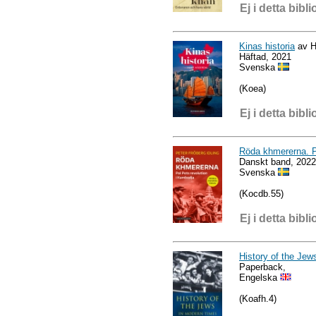
Ej i detta bibli
Kinas historia
av H
Häftad, 2021
Svenska
(Koea)
Ej i detta bibli
Röda khmererna. P
Danskt band, 2022
Svenska
(Kocdb.55)
Ej i detta bibli
History of the Je
Paperback,
Engelska
(Koafh.4)