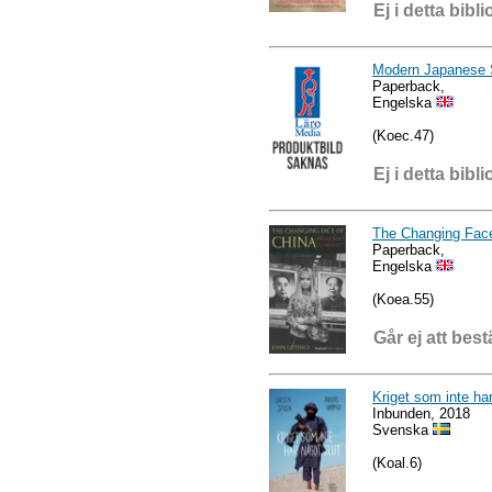
Ej i detta bibli
Modern Japanese 
Paperback,
Engelska
(Koec.47)
Ej i detta bibli
The Changing Face
Paperback,
Engelska
(Koea.55)
Går ej att best
Kriget som inte har
Inbunden, 2018
Svenska
(Koal.6)