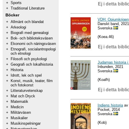
+
Sports
Ej i detta bibli
+
Traditional Literature
Böcker
VDH: Opiumkrigen
+
Allmänt och blandat
Danskt band, 2021
+
Arkeologi
Svenska
+
Biografi med genealogi
(Koea.46)
+
Bok- och biblioteksväsen
+
Ekonomi och näringsväsen
Ej i detta bibli
+
Etnografi, socialantropologi
och etnologi
+
Filosofi och psykologi
Judarnas historia i
+
Geografi och lokalhistoria
Inbunden, 2021
+
Historia
Svenska
+
Idrott, lek och spel
(Koafh)
+
Konst, musik, teater, film
och fotokonst
Ej i detta bibli
+
Litteraturvetenskap
+
Mat och Dryck
+
Matematik
Indiens historia
av 
+
Medicin
Pocket, 2014
+
Militärväsen
Svenska
+
Musikalier
(Kob)
+
Musikinspelningar
+
Naturvetenskap