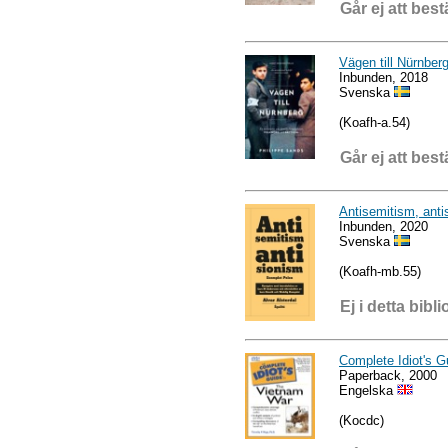
Går ej att best
Vägen till Nürnber
Inbunden, 2018
Svenska
(Koafh-a.54)
Går ej att best
Antisemitism, anti
Inbunden, 2020
Svenska
(Koafh-mb.55)
Ej i detta bibli
Complete Idiot's G
Paperback, 2000
Engelska
(Kocdc)