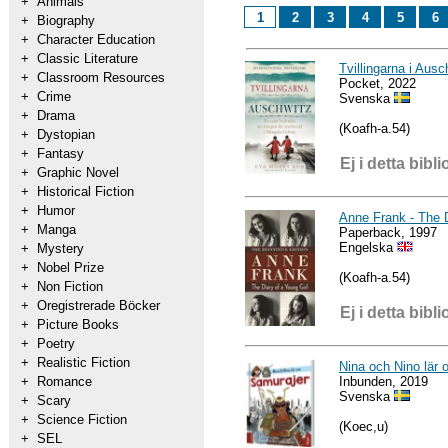
+
Animals
1
2
3
4
5
6
+
Biography
+
Character Education
+
Classic Literature
Tvillingarna i Ausc
+
Classroom Resources
Pocket, 2022
+
Crime
Svenska
+
Drama
(Koafh-a.54)
+
Dystopian
+
Fantasy
Ej i detta bibli
+
Graphic Novel
+
Historical Fiction
+
Humor
Anne Frank - The Di
+
Manga
Paperback, 1997
Engelska
+
Mystery
+
Nobel Prize
(Koafh-a.54)
+
Non Fiction
+
Oregistrerade Böcker
Ej i detta bibli
+
Picture Books
+
Poetry
+
Realistic Fiction
Nina och Nino lär
Inbunden, 2019
+
Romance
Svenska
+
Scary
+
Science Fiction
(Koec,u)
+
SEL