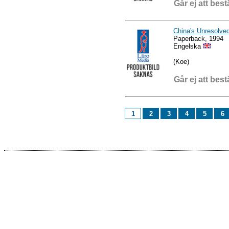
Går ej att best
China's Unresolve
Paperback, 1994
Engelska
(Koe)
Går ej att best
1
2
3
4
5
6