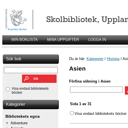
MIN BOKLISTA
MINA UPPGIFTER
LOGGA IN
Sök bok
Du är här:
Kategorier
/
Historia
/ As
Asien
Förfina sökning i Asien
Visa endast bibliotekets
böcker
Sida 1 av 31
Kategorier
Visa endast bibliotekets böcker
Bibliotekets egna
+
Adventure