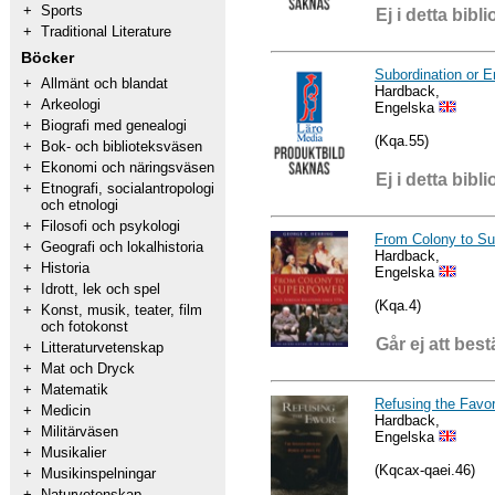
+
Sports
Ej i detta bibli
+
Traditional Literature
Böcker
Subordination or
+
Allmänt och blandat
Hardback,
+
Arkeologi
Engelska
+
Biografi med genealogi
(Kqa.55)
+
Bok- och biblioteksväsen
+
Ekonomi och näringsväsen
Ej i detta bibli
+
Etnografi, socialantropologi
och etnologi
+
Filosofi och psykologi
From Colony to S
+
Geografi och lokalhistoria
Hardback,
+
Historia
Engelska
+
Idrott, lek och spel
(Kqa.4)
+
Konst, musik, teater, film
och fotokonst
Går ej att best
+
Litteraturvetenskap
+
Mat och Dryck
+
Matematik
Refusing the Favo
+
Medicin
Hardback,
+
Militärväsen
Engelska
+
Musikalier
(Kqcax-qaei.46)
+
Musikinspelningar
+
Naturvetenskap