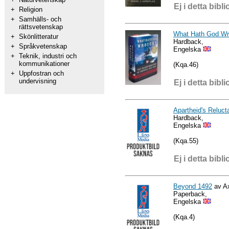
Ej i detta bibli
+
Religion
+
Samhälls- och
rättsvetenskap
What Hath God Wr
+
Skönlitteratur
Hardback,
+
Språkvetenskap
Engelska
+
Teknik, industri och
kommunikationer
(Kqa.46)
+
Uppfostran och
undervisning
Ej i detta bibli
Apartheid's Reluct
Hardback,
Engelska
(Kqa.55)
Ej i detta bibli
Beyond 1492
av Ax
Paperback,
Engelska
(Kqa.4)