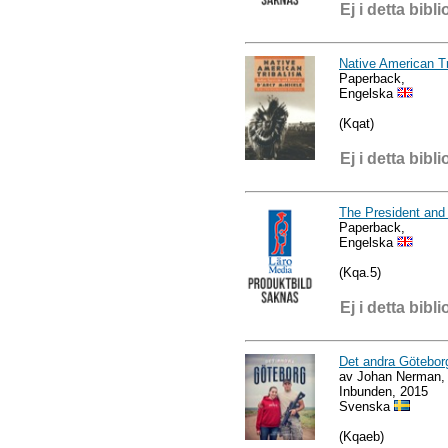
Ej i detta bibli
Native American T
Paperback,
Engelska
(Kqat)
Ej i detta bibli
The President and 
Paperback,
Engelska
(Kqa.5)
Ej i detta bibli
Det andra Göteborg
av Johan Nerman,
Inbunden, 2015
Svenska
(Kqaeb)