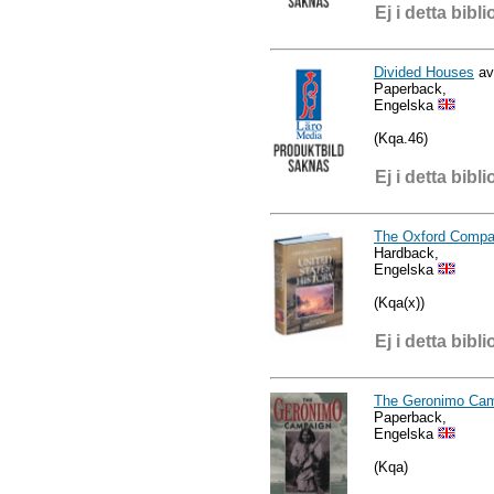
Ej i detta bibli
Divided Houses
av 
Paperback,
Engelska
(Kqa.46)
Ej i detta bibli
The Oxford Compan
Hardback,
Engelska
(Kqa(x))
Ej i detta bibli
The Geronimo Ca
Paperback,
Engelska
(Kqa)