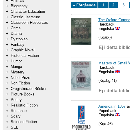
+
Animals
« Förgående
1
2
3
+
Biography
+
Character Education
+
Classic Literature
The Oxford Compan
+
Classroom Resources
Hardback,
+
Crime
Engelska
+
Drama
(Kqa(x))
+
Dystopian
+
Fantasy
Ej i detta bibli
+
Graphic Novel
+
Historical Fiction
+
Humor
Masters of Small 
+
Manga
Hardback,
Engelska
+
Mystery
+
Nobel Prize
(Kqabg.41)
+
Non Fiction
+
Oregistrerade Böcker
Ej i detta bibli
+
Picture Books
+
Poetry
+
Realistic Fiction
America in 1857
av
Paperback,
+
Romance
Engelska
+
Scary
+
Science Fiction
(Kqa.46)
+
SEL