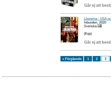
Går ej att best
Lögnerna : USA och
Inbunden, 2020
Svenska
(Kqa)
Går ej att best
« Förgående
1
2
3