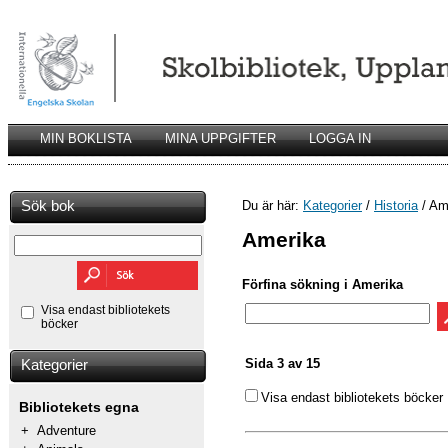
MIN BOKLISTA
MINA UPPGIFTER
LOGGA IN
Sök bok
Du är här:
Kategorier
/
Historia
/ Am
Amerika
Förfina sökning i Amerika
Visa endast bibliotekets
böcker
Sida 3 av 15
Kategorier
Visa endast bibliotekets böcker
Bibliotekets egna
+
Adventure