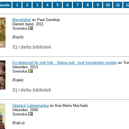
ående
1
2
3
4
5
6
7
8
9
10
11
1
Mayafolket
av Paul Gendrop
Danskt band, 2011
Svenska
(Kqcb)
Ej i detta bibliotek
En dödsvind för mitt folk : Sitting bull : livet komplotten morder
av To
Inbunden, 2013
Svenska
(Kqae)
Ej i detta bibliotek
Upptäck Latinamerika
av Ana Maria Machado
Inbunden, 2004
Svenska
(Kqd,u)