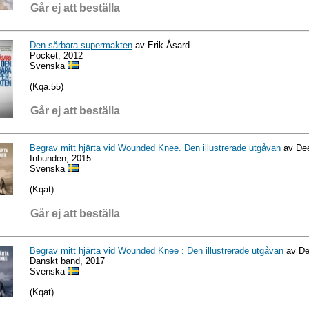
Går ej att beställa
Den sårbara supermakten
av Erik Åsard
Pocket, 2012
Svenska
(Kqa.55)
Går ej att beställa
Begrav mitt hjärta vid Wounded Knee. Den illustrerade utgåvan
av De
Inbunden, 2015
Svenska
(Kqat)
Går ej att beställa
Begrav mitt hjärta vid Wounded Knee : Den illustrerade utgåvan
av De
Danskt band, 2017
Svenska
(Kqat)