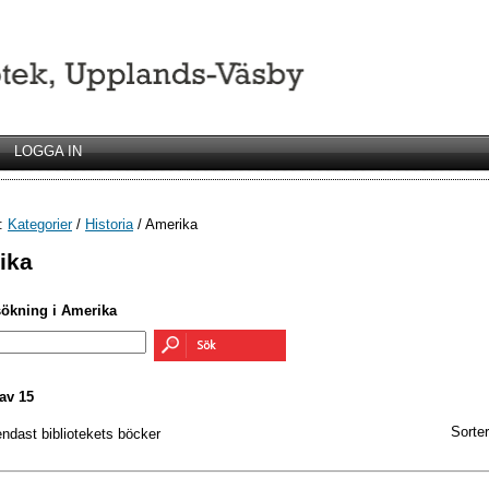
LOGGA IN
r:
Kategorier
/
Historia
/ Amerika
ika
sökning i Amerika
av 15
Sorter
endast bibliotekets böcker