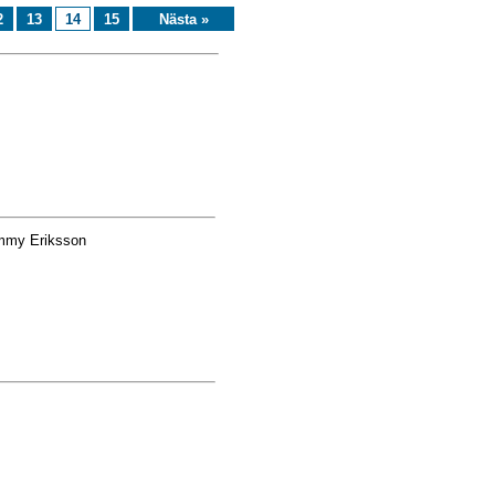
2
13
14
15
Nästa »
mmy Eriksson