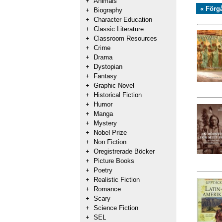
+
Animals
« Förg
+
Biography
+
Character Education
+
Classic Literature
+
Classroom Resources
+
Crime
+
Drama
+
Dystopian
+
Fantasy
+
Graphic Novel
+
Historical Fiction
+
Humor
+
Manga
+
Mystery
+
Nobel Prize
+
Non Fiction
+
Oregistrerade Böcker
+
Picture Books
+
Poetry
+
Realistic Fiction
+
Romance
+
Scary
+
Science Fiction
+
SEL