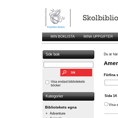
MIN BOKLISTA
MINA UPPGIFTER
Sök bok
Du är hä
Amer
Förfina 
Visa endast bibliotekets
böcker
Sida 14 
Kategorier
Visa 
Bibliotekets egna
+
Adventure