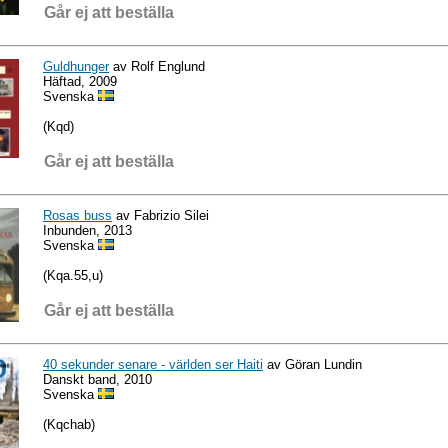
Går ej att beställa
Guldhunger
av Rolf Englund
Häftad, 2009
Svenska
(Kqd)
Går ej att beställa
Rosas buss
av Fabrizio Silei
Inbunden, 2013
Svenska
(Kqa.55,u)
Går ej att beställa
40 sekunder senare - världen ser Haiti
av Göran Lundin
Danskt band, 2010
Svenska
(Kqchab)