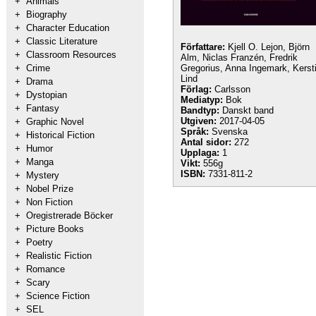
+
Animals
+
Biography
+
Character Education
+
Classic Literature
Författare:
Kjell O. Lejon, Björn
+
Classroom Resources
Alm, Niclas Franzén, Fredrik
+
Crime
Gregorius, Anna Ingemark, Kerst
Lind
+
Drama
Förlag:
Carlsson
+
Dystopian
Mediatyp:
Bok
+
Fantasy
Bandtyp:
Danskt band
Utgiven:
2017-04-05
+
Graphic Novel
Språk:
Svenska
+
Historical Fiction
Antal sidor:
272
+
Humor
Upplaga:
1
+
Manga
Vikt:
556g
ISBN:
7331-811-2
+
Mystery
+
Nobel Prize
+
Non Fiction
+
Oregistrerade Böcker
+
Picture Books
+
Poetry
+
Realistic Fiction
+
Romance
+
Scary
+
Science Fiction
+
SEL