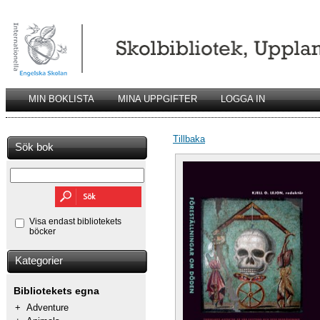
MIN BOKLISTA
MINA UPPGIFTER
LOGGA IN
Tillbaka
Sök bok
Visa endast bibliotekets
böcker
Kategorier
Bibliotekets egna
+
Adventure