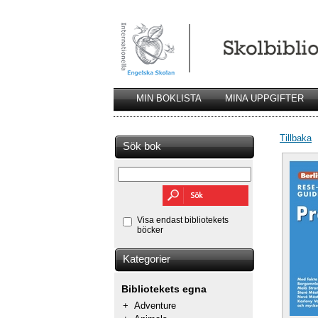
MIN BOKLISTA
MINA UPPGIFTER
Tillbaka
Sök bok
Visa endast bibliotekets
böcker
Kategorier
Bibliotekets egna
+
Adventure