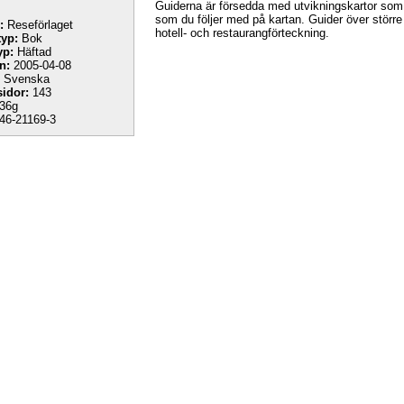
Guiderna är försedda med utvikningskartor som 
som du följer med på kartan. Guider över större
:
Reseförlaget
hotell- och restaurangförteckning.
yp:
Bok
yp:
Häftad
n:
2005-04-08
Svenska
sidor:
143
36g
46-21169-3