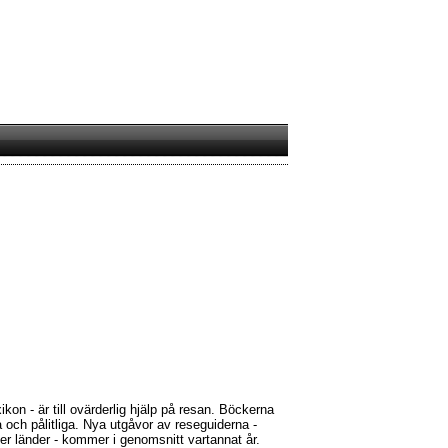
xikon - är till ovärderlig hjälp på resan. Böckerna
la och pålitliga. Nya utgåvor av reseguiderna -
ler länder - kommer i genomsnitt vartannat år.