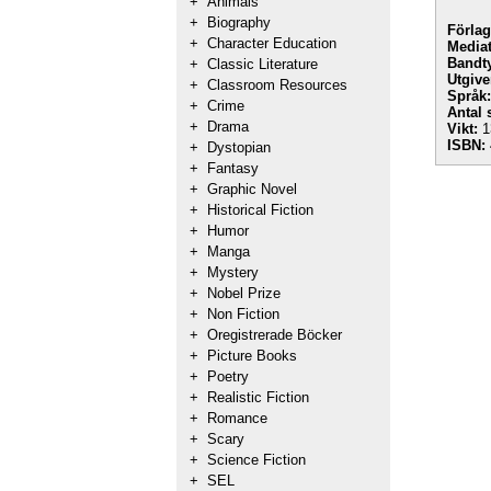
+
Animals
+
Biography
Förlag
+
Character Education
Mediat
Bandt
+
Classic Literature
Utgive
+
Classroom Resources
Språk:
+
Crime
Antal 
+
Drama
Vikt:
1
ISBN:
+
Dystopian
+
Fantasy
+
Graphic Novel
+
Historical Fiction
+
Humor
+
Manga
+
Mystery
+
Nobel Prize
+
Non Fiction
+
Oregistrerade Böcker
+
Picture Books
+
Poetry
+
Realistic Fiction
+
Romance
+
Scary
+
Science Fiction
+
SEL