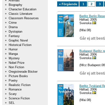
+
Animals
« Förgående
1
2
3
+
Biography
+
Character Education
+
Classic Literature
Berlitz Berlin Res
+
Classroom Resources
Häftad, 2005
+
Crime
Svenska
+
Drama
(Nfai.08)
+
Dystopian
+
Fantasy
Går ej att best
+
Graphic Novel
+
Historical Fiction
+
Humor
Budapest Berlitz r
+
Manga
Häftad, 2006
Svenska
+
Mystery
+
Nobel Prize
(Nfcz Budapest.08
+
Non Fiction
+
Oregistrerade Böcker
Går ej att best
+
Picture Books
+
Poetry
+
Realistic Fiction
Berlitz Tyskland 
Häftad, 2006
+
Romance
Svenska
+
Scary
+
Science Fiction
(Nfai.08)
+
SEL