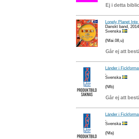
Ej i detta bibli
Lonely Planet Inte 
Danskt band, 2014
Svenska
(Nfai.08,u)
Går ej att best
Länder i Fickforma
,
Svenska
(Nfb)
Går ej att best
Länder i Fickforma
,
Svenska
(Nfa)