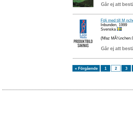
Går ej att best
Följ med till M¸nc
Inbunden, 1999
Svenska
(Nfaz MÃ¼nchen.
Går ej att best
« Förgående
1
2
3