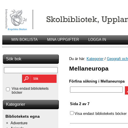
MIN BOKLISTA
MINA UPPGIFTER
LOGGA IN
Sök bok
Du är här:
Kategorier
/
Geografi och 
Mellaneuropa
Förfina sökning i Mellaneuropa
Visa endast bibliotekets
böcker
Sida 2 av 7
Kategorier
Visa endast bibliotekets böcker
Bibliotekets egna
+
Adventure