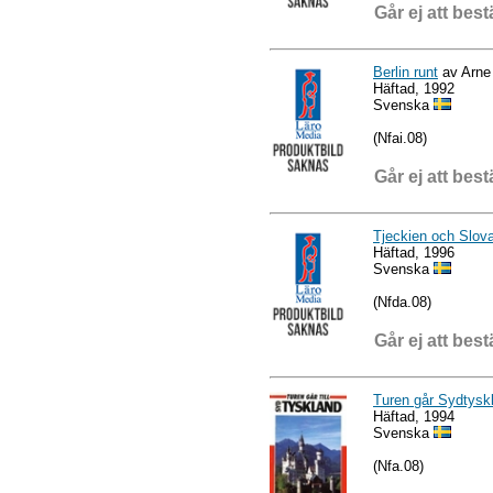
Går ej att best
Berlin runt
av Arne
Häftad, 1992
Svenska
(Nfai.08)
Går ej att best
Tjeckien och Slov
Häftad, 1996
Svenska
(Nfda.08)
Går ej att best
Turen går Sydtysk
Häftad, 1994
Svenska
(Nfa.08)