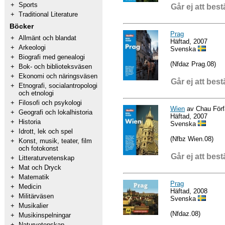
+
Sports
Går ej att best
+
Traditional Literature
Böcker
Prag
+
Allmänt och blandat
Häftad, 2007
+
Arkeologi
Svenska
+
Biografi med genealogi
(Nfdaz Prag.08)
+
Bok- och biblioteksväsen
+
Ekonomi och näringsväsen
Går ej att best
+
Etnografi, socialantropologi
och etnologi
+
Filosofi och psykologi
Wien
av Chau Förf
+
Geografi och lokalhistoria
Häftad, 2007
+
Historia
Svenska
+
Idrott, lek och spel
(Nfbz Wien.08)
+
Konst, musik, teater, film
och fotokonst
Går ej att best
+
Litteraturvetenskap
+
Mat och Dryck
+
Matematik
Prag
+
Medicin
Häftad, 2008
+
Militärväsen
Svenska
+
Musikalier
(Nfdaz.08)
+
Musikinspelningar
+
Naturvetenskap