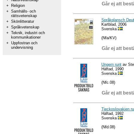
Går ej att best
+
Religion
+
Samhälls- och
rättsvetenskap
Språkplansch Deu
+
Skönlitteratur
Kartblad, 2006
+
Språkvetenskap
Svenska
+
Teknik, industri och
kommunikationer
(Nfa/KV)
+
Uppfostran och
undervisning
Går ej att best
Ungern runt
av Ste
Häftad, 1990
Svenska
(Nfc.08)
Går ej att best
Tjeckoslovakien ru
Häftad, 1992
Svenska
(Nfd.08)