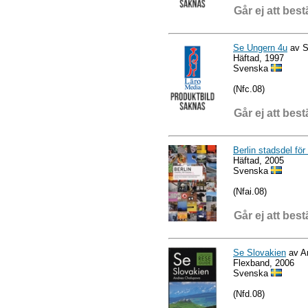
Går ej att best
Se Ungern 4u
av S
Häftad, 1997
Svenska
(Nfc.08)
Går ej att best
Berlin stadsdel för
Häftad, 2005
Svenska
(Nfai.08)
Går ej att best
Se Slovakien
av A
Flexband, 2006
Svenska
(Nfd.08)