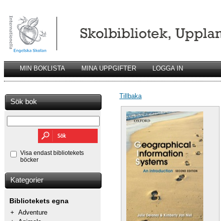
MIN BOKLISTA
MINA UPPGIFTER
LOGGA IN
Tillbaka
Sök bok
Visa endast bibliotekets
böcker
Kategorier
Bibliotekets egna
+
Adventure