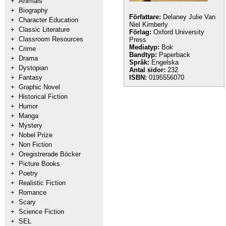
+
Animals
+
Biography
Författare:
Delaney Julie Van
+
Character Education
Niel Kimberly
+
Classic Literature
Förlag:
Oxford University
+
Classroom Resources
Press
Mediatyp:
Bok
+
Crime
Bandtyp:
Paperback
+
Drama
Språk:
Engelska
+
Dystopian
Antal sidor:
232
+
Fantasy
ISBN:
0195556070
+
Graphic Novel
+
Historical Fiction
+
Humor
+
Manga
+
Mystery
+
Nobel Prize
+
Non Fiction
+
Oregistrerade Böcker
+
Picture Books
+
Poetry
+
Realistic Fiction
+
Romance
+
Scary
+
Science Fiction
+
SEL