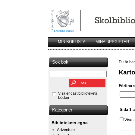
MIN BOKLISTA
MINA UPPGIFTER
Sök bok
Du är hä
Karto
Förfina 
Visa endast bibliotekets
böcker
Sida 1 a
Kategorier
Visa 
Bibliotekets egna
+
Adventure