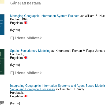
Går ej att beställa
Managing Geographic Information System Projects
av William E. Hux
Pocket, 1995
Engelska
(Ny:pu)
Ej i detta bibliotek
Spatial Evolutionary Modeling
av Krzanowski Roman M Raper Jonath
Hardback,
Engelska
(Ny:pu)
Ej i detta bibliotek
Integrating Geographic Information Systems and Agent-Based Modeli
Social and Ecological Processes
av Gimblett H Randy
Hardback,
Engelska
(Ny:pu)