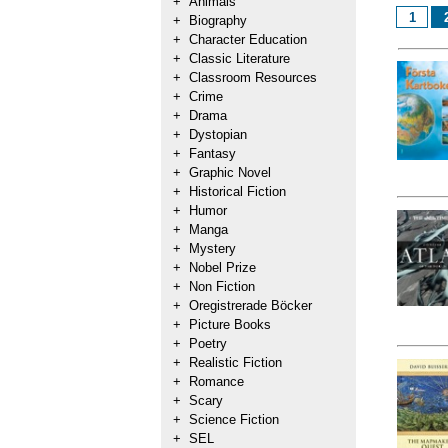
+
Animals
1
+
Biography
+
Character Education
+
Classic Literature
+
Classroom Resources
+
Crime
+
Drama
+
Dystopian
+
Fantasy
+
Graphic Novel
+
Historical Fiction
+
Humor
+
Manga
+
Mystery
+
Nobel Prize
+
Non Fiction
+
Oregistrerade Böcker
+
Picture Books
+
Poetry
+
Realistic Fiction
+
Romance
+
Scary
+
Science Fiction
+
SEL