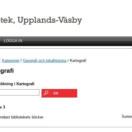
LOGGA IN
r:
Kategorier
/
Geografi och lokalhistoria
/ Kartografi
grafi
sökning i Kartografi
v 3
Sorter
endast bibliotekets böcker