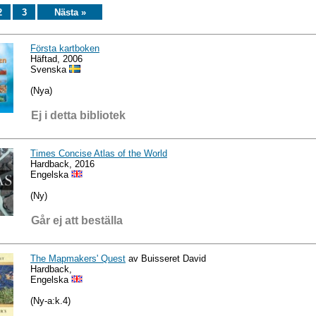
2
3
Nästa »
Första kartboken
Häftad, 2006
Svenska
(Nya)
Ej i detta bibliotek
Times Concise Atlas of the World
Hardback, 2016
Engelska
(Ny)
Går ej att beställa
The Mapmakers' Quest
av Buisseret David
Hardback,
Engelska
(Ny-a:k.4)