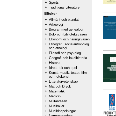
+
Sports
+
Traditional Literature
Böcker
+
Allmänt och blandat
+
Arkeologi
+
Biografi med genealogi
+
Bok- och biblioteksväsen
+
Ekonomi och näringsväsen
+
Etnografi, socialantropologi
och etnologi
+
Filosofi och psykologi
+
Geografi och lokalhistoria
+
Historia
+
Idrott, lek och spel
+
Konst, musik, teater, film
och fotokonst
+
Litteraturvetenskap
+
Mat och Dryck
+
Matematik
+
Medicin
+
Militärväsen
+
Musikalier
+
Musikinspelningar
+
Naturvetenskap