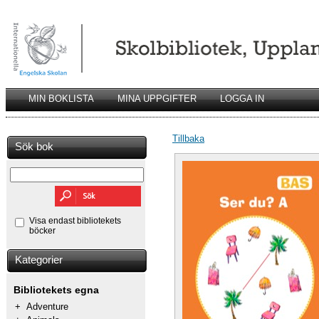
MIN BOKLISTA
MINA UPPGIFTER
LOGGA IN
Tillbaka
Sök bok
Visa endast bibliotekets
böcker
Kategorier
Bibliotekets egna
+
Adventure