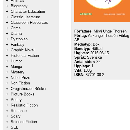
+
Animals
+
Biography
+
Character Education
+
Classic Literature
+
Classroom Resources
+
Crime
Författare:
Mirvi Unge Thorsén
+
Drama
Förlag:
Askunge Thorsén Förlag
+
Dystopian
AB
Mediatyp:
Bok
+
Fantasy
Bandtyp:
Häftad
+
Graphic Novel
Utgiven:
2016-06-15
+
Historical Fiction
Språk:
Svenska
+
Humor
Antal sidor:
32
Upplaga:
1
+
Manga
Vikt:
133g
+
Mystery
ISBN:
87701-38-2
+
Nobel Prize
+
Non Fiction
+
Oregistrerade Böcker
+
Picture Books
+
Poetry
+
Realistic Fiction
+
Romance
+
Scary
+
Science Fiction
+
SEL