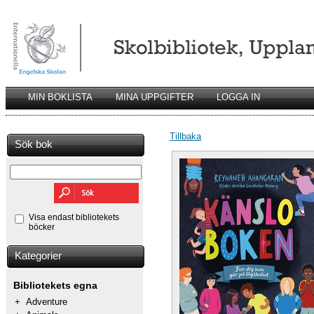
MIN BOKLISTA
MINA UPPGIFTER
LOGGA IN
Tillbaka
Sök bok
Visa endast bibliotekets
böcker
Kategorier
Bibliotekets egna
+
Adventure