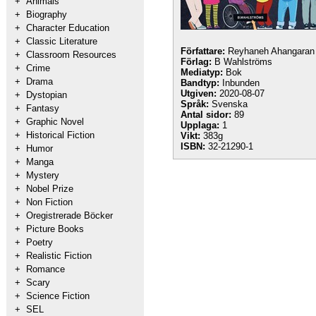
+
Animals
+
Biography
+
Character Education
+
Classic Literature
Författare:
Reyhaneh Ahangaran
+
Classroom Resources
Förlag:
B Wahlströms
+
Crime
Mediatyp:
Bok
+
Drama
Bandtyp:
Inbunden
Utgiven:
2020-08-07
+
Dystopian
Språk:
Svenska
+
Fantasy
Antal sidor:
89
+
Graphic Novel
Upplaga:
1
+
Historical Fiction
Vikt:
383g
ISBN:
32-21290-1
+
Humor
+
Manga
+
Mystery
+
Nobel Prize
+
Non Fiction
+
Oregistrerade Böcker
+
Picture Books
+
Poetry
+
Realistic Fiction
+
Romance
+
Scary
+
Science Fiction
+
SEL