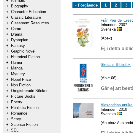
+
Animals
« Förgående
1
2
3
+
Biography
+
Character Education
+
Classic Literature
Från Pier de' Cresc
+
Classroom Resources
Inbunden, 2007
+
Crime
Svenska
+
Drama
(Abek)
+
Dystopian
+
Fantasy
Ej i detta bibli
+
Graphic Novel
+
Historical Fiction
+
Humor
Skolans Bibliotek
+
Manga
,
+
Mystery
(Ab-c.06)
+
Nobel Prize
+
Non Fiction
Går ej att best
+
Oregistrerade Böcker
+
Picture Books
+
Poetry
Alexandrias antika 
+
Realistic Fiction
Inbunden, 2010
+
Romance
Svenska
+
Scary
(Ab-pbaz Alexandri
+
Science Fiction
+
SEL