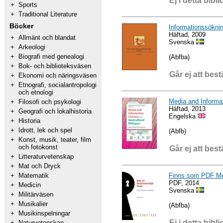
Ej i detta bibli
+
Sports
+
Traditional Literature
Böcker
Informationssöknin
Häftad, 2009
+
Allmänt och blandat
Svenska
+
Arkeologi
+
Biografi med genealogi
(Abfba)
+
Bok- och biblioteksväsen
Går ej att best
+
Ekonomi och näringsväsen
+
Etnografi, socialantropologi
och etnologi
Media and Informat
+
Filosofi och psykologi
Häftad, 2013
+
Geografi och lokalhistoria
Engelska
+
Historia
+
Idrott, lek och spel
(Abfb)
+
Konst, musik, teater, film
och fotokonst
Går ej att best
+
Litteraturvetenskap
+
Mat och Dryck
Finns som PDF Med
+
Matematik
PDF, 2014
+
Medicin
Svenska
+
Militärväsen
+
Musikalier
(Abfba)
+
Musikinspelningar
Ej i detta bibli
+
Naturvetenskap