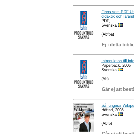
Finns som PDF Unde
didaktik och läran
PDF,
Svenska
(Abfba)
Ej i detta bibli
Introduktion till i
Paperback, 2006
Svenska
(Ab)
Går ej att best
Så fungerar Wikipe
Häftad, 2008
Svenska
(Abfb)
Går ej att best