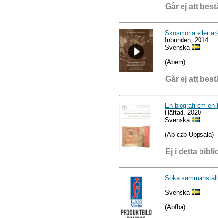
Går ej att best
Skosmörja eller ar
Inbunden, 2014
Svenska
(Abem)
Går ej att best
En biografi om en 
Häftad, 2020
Svenska
(Ab-czb Uppsala)
Ej i detta bibli
Söka sammanställa
,
Svenska
(Abfba)