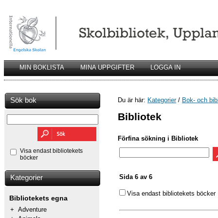
MIN BOKLISTA
MINA UPPGIFTER
LOGGA IN
Sök bok
Du är här:
Kategorier
/
Bok- och bib
Bibliotek
Förfina sökning i Bibliotek
Visa endast bibliotekets
böcker
Sida 6 av 6
Kategorier
Visa endast bibliotekets böcker
Bibliotekets egna
+
Adventure