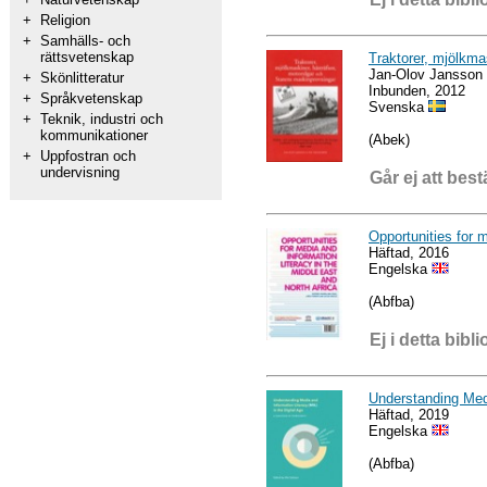
+
Religion
+
Samhälls- och
rättsvetenskap
Traktorer, mjölkma
Jan-Olov Jansson
+
Skönlitteratur
Inbunden, 2012
+
Språkvetenskap
Svenska
+
Teknik, industri och
kommunikationer
(Abek)
+
Uppfostran och
undervisning
Går ej att best
Opportunities for m
Häftad, 2016
Engelska
(Abfba)
Ej i detta bibli
Understanding Medi
Häftad, 2019
Engelska
(Abfba)