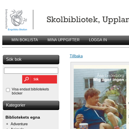
MIN BOKLISTA
MINA UPPGIFTER
LOGGA IN
Tillbaka
Sök bok
Visa endast bibliotekets
böcker
Kategorier
Bibliotekets egna
+
Adventure