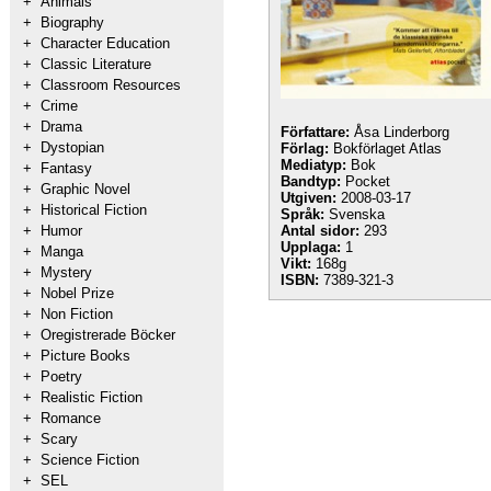
+
Animals
+
Biography
+
Character Education
+
Classic Literature
+
Classroom Resources
+
Crime
+
Drama
Författare:
Åsa Linderborg
+
Dystopian
Förlag:
Bokförlaget Atlas
Mediatyp:
Bok
+
Fantasy
Bandtyp:
Pocket
+
Graphic Novel
Utgiven:
2008-03-17
+
Historical Fiction
Språk:
Svenska
+
Humor
Antal sidor:
293
Upplaga:
1
+
Manga
Vikt:
168g
+
Mystery
ISBN:
7389-321-3
+
Nobel Prize
+
Non Fiction
+
Oregistrerade Böcker
+
Picture Books
+
Poetry
+
Realistic Fiction
+
Romance
+
Scary
+
Science Fiction
+
SEL