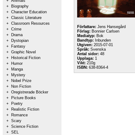
+
Animals
+
Biography
+
Character Education
+
Classic Literature
+
Classroom Resources
Författare:
Jens Hansegård
+
Crime
Förlag:
Bonnier Carlsen
+
Drama
Mediatyp:
Bok
Bandtyp:
Inbunden
+
Dystopian
Utgiven:
2015-07-01
+
Fantasy
Språk:
Svenska
+
Graphic Novel
Antal sidor:
48
+
Historical Fiction
Upplaga:
1
Vikt:
210g
+
Humor
ISBN:
638-8364-4
+
Manga
+
Mystery
+
Nobel Prize
+
Non Fiction
+
Oregistrerade Böcker
+
Picture Books
+
Poetry
+
Realistic Fiction
+
Romance
+
Scary
+
Science Fiction
+
SEL