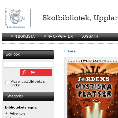
MIN BOKLISTA
MINA UPPGIFTER
LOGGA IN
Tillbaka
Sök bok
Visa endast bibliotekets
böcker
Kategorier
Bibliotekets egna
+
Adventure