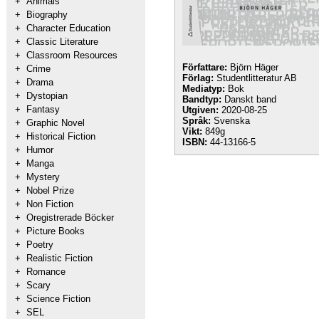
+
Animals
+
Biography
+
Character Education
+
Classic Literature
+
Classroom Resources
Författare:
Björn Häger
+
Crime
Förlag:
Studentlitteratur AB
+
Drama
Mediatyp:
Bok
+
Dystopian
Bandtyp:
Danskt band
+
Fantasy
Utgiven:
2020-08-25
Språk:
Svenska
+
Graphic Novel
Vikt:
849g
+
Historical Fiction
ISBN:
44-13166-5
+
Humor
+
Manga
+
Mystery
+
Nobel Prize
+
Non Fiction
+
Oregistrerade Böcker
+
Picture Books
+
Poetry
+
Realistic Fiction
+
Romance
+
Scary
+
Science Fiction
+
SEL