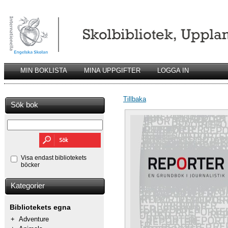
MIN BOKLISTA
MINA UPPGIFTER
LOGGA IN
Tillbaka
Sök bok
Visa endast bibliotekets
böcker
Kategorier
Bibliotekets egna
+
Adventure