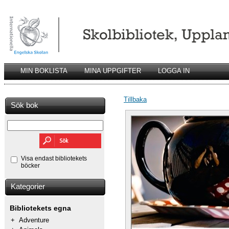
MIN BOKLISTA
MINA UPPGIFTER
LOGGA IN
Tillbaka
Sök bok
Visa endast bibliotekets
böcker
Kategorier
Bibliotekets egna
+
Adventure