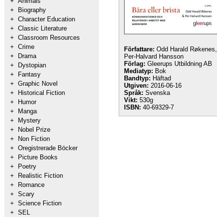
+
Animals
+
Biography
+
Character Education
+
Classic Literature
+
Classroom Resources
+
Crime
Författare:
Odd Harald Røkenes,
+
Drama
Per-Halvard Hansson
Förlag:
Gleerups Utbildning AB
+
Dystopian
Mediatyp:
Bok
+
Fantasy
Bandtyp:
Häftad
+
Graphic Novel
Utgiven:
2016-06-16
+
Historical Fiction
Språk:
Svenska
Vikt:
530g
+
Humor
ISBN:
40-69329-7
+
Manga
+
Mystery
+
Nobel Prize
+
Non Fiction
+
Oregistrerade Böcker
+
Picture Books
+
Poetry
+
Realistic Fiction
+
Romance
+
Scary
+
Science Fiction
+
SEL