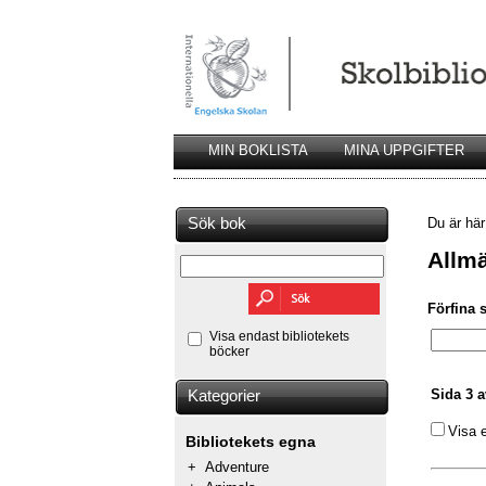
MIN BOKLISTA
MINA UPPGIFTER
Sök bok
Du är hä
Allmä
Förfina 
Visa endast bibliotekets
böcker
Sida 3 a
Kategorier
Visa 
Bibliotekets egna
+
Adventure