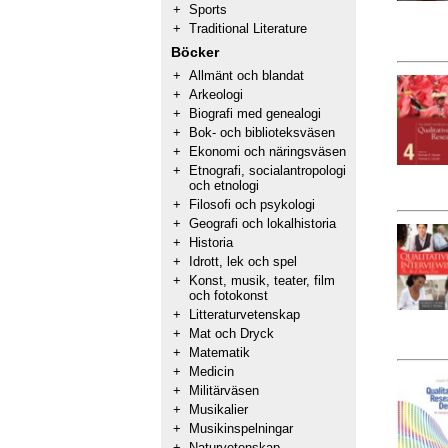
+
Sports
+
Traditional Literature
Böcker
+
Allmänt och blandat
+
Arkeologi
+
Biografi med genealogi
+
Bok- och biblioteksväsen
+
Ekonomi och näringsväsen
+
Etnografi, socialantropologi
och etnologi
+
Filosofi och psykologi
+
Geografi och lokalhistoria
+
Historia
+
Idrott, lek och spel
+
Konst, musik, teater, film
och fotokonst
+
Litteraturvetenskap
+
Mat och Dryck
+
Matematik
+
Medicin
+
Militärväsen
+
Musikalier
+
Musikinspelningar
+
Naturvetenskap