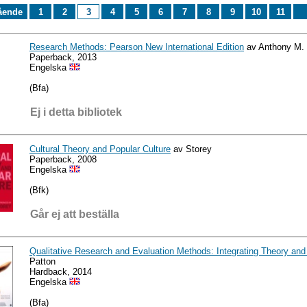
ående
1
2
3
4
5
6
7
8
9
10
11
Research Methods: Pearson New International Edition
av Anthony M. 
Paperback, 2013
Engelska
(Bfa)
Ej i detta bibliotek
Cultural Theory and Popular Culture
av Storey
Paperback, 2008
Engelska
(Bfk)
Går ej att beställa
Qualitative Research and Evaluation Methods: Integrating Theory and
Patton
Hardback, 2014
Engelska
(Bfa)