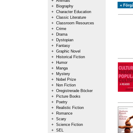
+
Animals
« Förg
+
Biography
+
Character Education
+
Classic Literature
+
Classroom Resources
+
Crime
+
Drama
+
Dystopian
+
Fantasy
+
Graphic Novel
+
Historical Fiction
+
Humor
+
Manga
+
Mystery
+
Nobel Prize
+
Non Fiction
+
Oregistrerade Böcker
+
Picture Books
+
Poetry
+
Realistic Fiction
+
Romance
+
Scary
+
Science Fiction
+
SEL