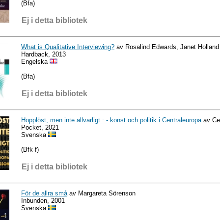
(Bfa)
Ej i detta bibliotek
What is Qualitative Interviewing?
av Rosalind Edwards, Janet Holland
Hardback, 2013
Engelska
(Bfa)
Ej i detta bibliotek
Hopplöst, men inte allvarligt : - konst och politik i Centraleuropa
av Ce
Pocket, 2021
Svenska
(Bfk-f)
Ej i detta bibliotek
För de allra små
av Margareta Sörenson
Inbunden, 2001
Svenska