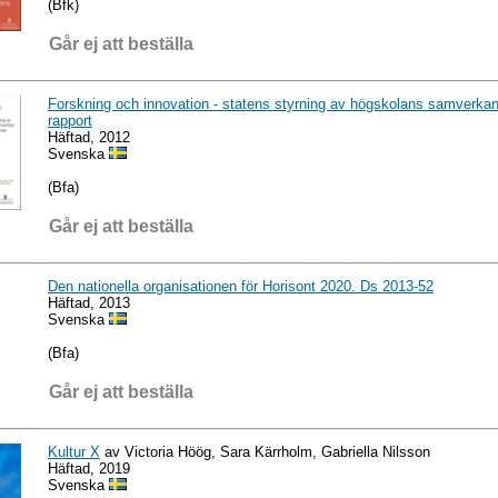
(Bfk)
Går ej att beställa
Forskning och innovation - statens styrning av högskolans samverka
rapport
Häftad, 2012
Svenska
(Bfa)
Går ej att beställa
Den nationella organisationen för Horisont 2020. Ds 2013-52
Häftad, 2013
Svenska
(Bfa)
Går ej att beställa
Kultur X
av Victoria Höög, Sara Kärrholm, Gabriella Nilsson
Häftad, 2019
Svenska