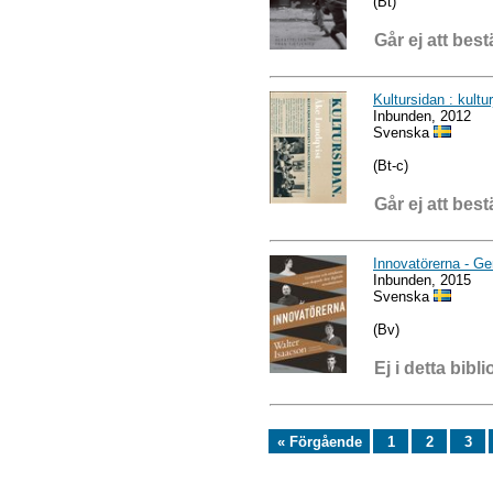
(Bt)
Går ej att best
Kultursidan : kult
Inbunden, 2012
Svenska
(Bt-c)
Går ej att best
Innovatörerna - Ge
Inbunden, 2015
Svenska
(Bv)
Ej i detta bibli
« Förgående
1
2
3