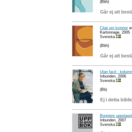
(Bbh)
Går ej att best
Citat om kvinnor
av
Kartonnage, 2005
Svenska
(Bbh)
Går ej att best
Utan facit - kolum
Inbunden, 2006
Svenska
(Bb)
Ej i detta bibli
Bonniers uppslagsb
Inbunden, 2007
Svenska