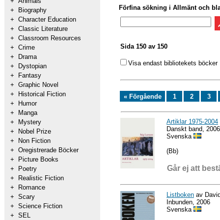
+
Animals
Förfina sökning i Allmänt och bl
+
Biography
+
Character Education
+
Classic Literature
+
Classroom Resources
Sida 150 av 150
+
Crime
+
Drama
Visa endast bibliotekets böcker
+
Dystopian
+
Fantasy
+
Graphic Novel
+
Historical Fiction
« Förgående
1
2
3
+
Humor
+
Manga
Artiklar 1975-2004
+
Mystery
Danskt band, 2006
+
Nobel Prize
Svenska
+
Non Fiction
+
Oregistrerade Böcker
(Bb)
+
Picture Books
Går ej att best
+
Poetry
+
Realistic Fiction
+
Romance
Listboken
av David
+
Scary
Inbunden, 2006
+
Science Fiction
Svenska
+
SEL