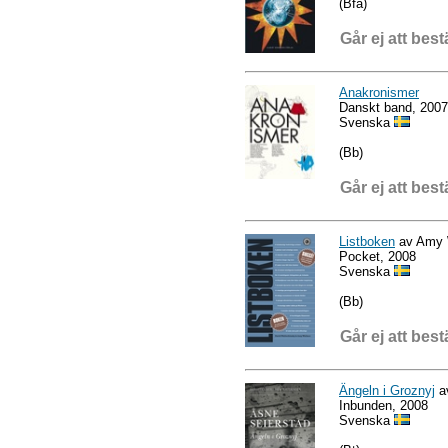
(Bfa)
Går ej att best
Anakronismer
Danskt band, 2007
Svenska
(Bb)
Går ej att best
Listboken
av Amy W
Pocket, 2008
Svenska
(Bb)
Går ej att best
Ängeln i Groznyj
a
Inbunden, 2008
Svenska