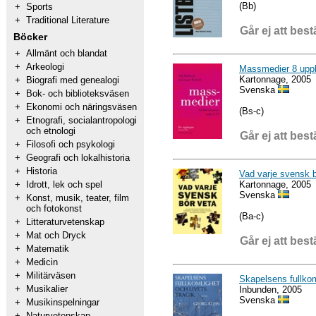
(Bb)
+
Sports
+
Traditional Literature
Går ej att best
Böcker
+
Allmänt och blandat
+
Arkeologi
Massmedier 8 uppl
Kartonnage, 2005
+
Biografi med genealogi
Svenska
+
Bok- och biblioteksväsen
+
Ekonomi och näringsväsen
(Bs-c)
+
Etnografi, socialantropologi
och etnologi
Går ej att best
+
Filosofi och psykologi
+
Geografi och lokalhistoria
+
Historia
Vad varje svensk 
Kartonnage, 2005
+
Idrott, lek och spel
Svenska
+
Konst, musik, teater, film
och fotokonst
(Ba-c)
+
Litteraturvetenskap
+
Mat och Dryck
Går ej att best
+
Matematik
+
Medicin
+
Militärväsen
Skapelsens fullkoml
+
Musikalier
Inbunden, 2005
Svenska
+
Musikinspelningar
+
Naturvetenskap