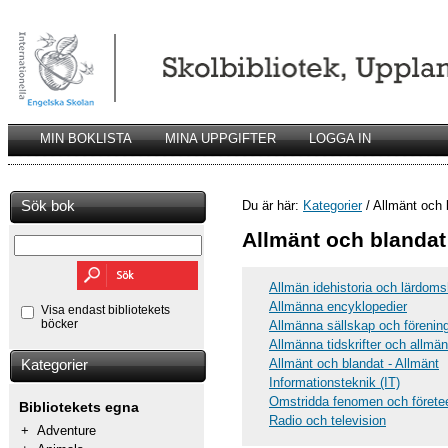
MIN BOKLISTA
MINA UPPGIFTER
LOGGA IN
Sök bok
Du är här:
Kategorier
/ Allmänt och 
Allmänt och blandat
Allmän idehistoria och lärdoms
Allmänna encyklopedier
Visa endast bibliotekets
böcker
Allmänna sällskap och förenin
Allmänna tidskrifter och allmän
Allmänt och blandat - Allmänt
Kategorier
Informationsteknik (IT)
Omstridda fenomen och förete
Bibliotekets egna
Radio och television
+
Adventure